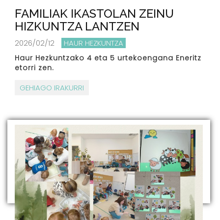
FAMILIAK IKASTOLAN ZEINU
HIZKUNTZA LANTZEN
2026/02/12
HAUR HEZKUNTZA
Haur Hezkuntzako 4 eta 5 urtekoengana Eneritz
etorri zen.
GEHIAGO IRAKURRI