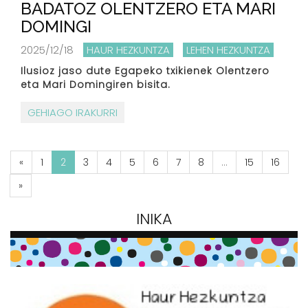
BADATOZ OLENTZERO ETA MARI
DOMINGI
2025/12/18
HAUR HEZKUNTZA
LEHEN HEZKUNTZA
Ilusioz jaso dute Egapeko txikienek Olentzero
eta Mari Domingiren bisita.
GEHIAGO IRAKURRI
«
1
2
3
4
5
6
7
8
...
15
16
»
INIKA