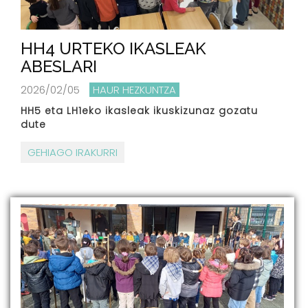
HH4 URTEKO IKASLEAK
ABESLARI
2026/02/05
HAUR HEZKUNTZA
HH5 eta LH1eko ikasleak ikuskizunaz gozatu
dute
GEHIAGO IRAKURRI