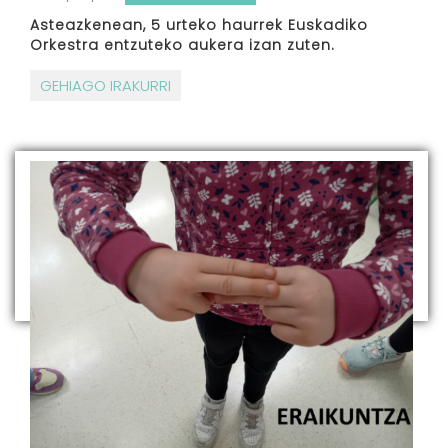
Asteazkenean, 5 urteko haurrek Euskadiko
Orkestra entzuteko aukera izan zuten.
GEHIAGO IRAKURRI