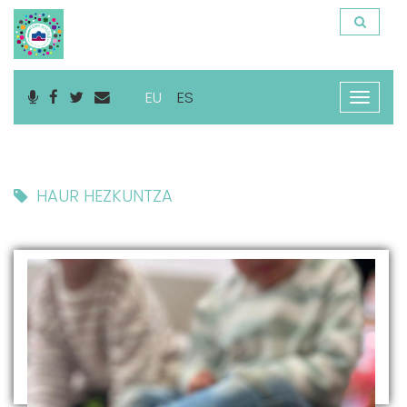
EU
ES
Nabega
ireki
HAUR HEZKUNTZA