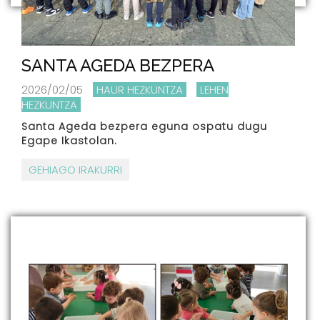
SANTA AGEDA BEZPERA
2026/02/05
HAUR HEZKUNTZA
LEHEN
HEZKUNTZA
Santa Ageda bezpera eguna ospatu dugu
Egape Ikastolan.
GEHIAGO IRAKURRI