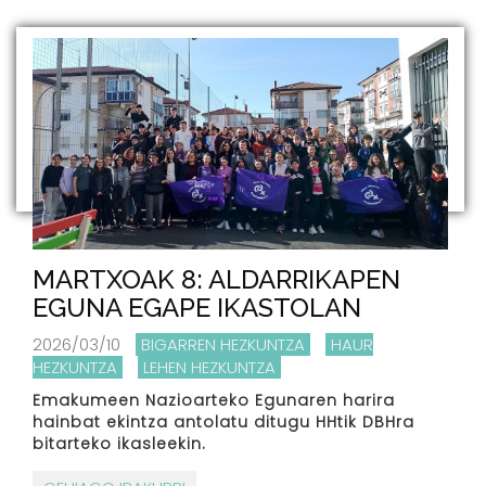
MARTXOAK 8: ALDARRIKAPEN
EGUNA EGAPE IKASTOLAN
2026/03/10
BIGARREN HEZKUNTZA
HAUR
HEZKUNTZA
LEHEN HEZKUNTZA
Emakumeen Nazioarteko Egunaren harira
hainbat ekintza antolatu ditugu HHtik DBHra
bitarteko ikasleekin.