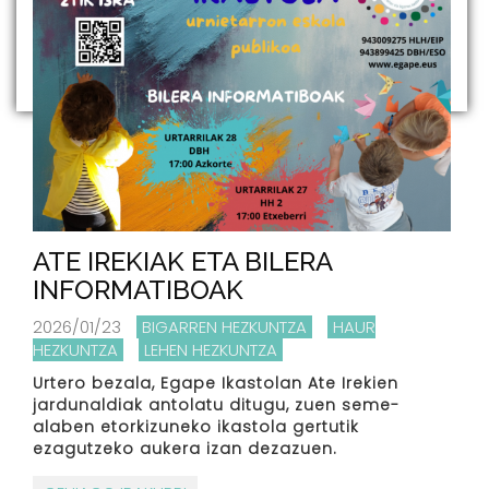
ATE IREKIAK ETA BILERA
INFORMATIBOAK
2026/01/23
BIGARREN HEZKUNTZA
HAUR
HEZKUNTZA
LEHEN HEZKUNTZA
Urtero bezala, Egape Ikastolan Ate Irekien
jardunaldiak antolatu ditugu, zuen seme-
alaben etorkizuneko ikastola gertutik
ezagutzeko aukera izan dezazuen.