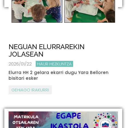
NEGUAN ELURRAREKIN
JOLASEAN
2026/01/22
HAUR HEZKUNTZA
Elurra HH 2 gelara ekarri dugu Yara Belloren
bisitari esker
GEHIAGO IRAKURRI