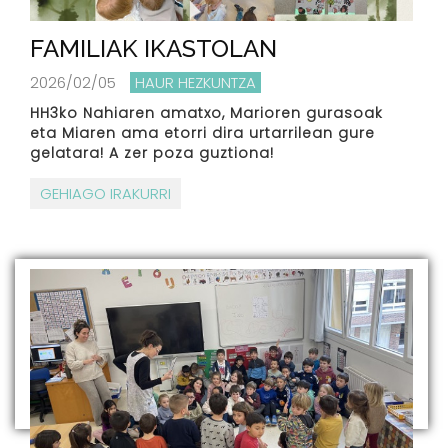
FAMILIAK IKASTOLAN
2026/02/05
HAUR HEZKUNTZA
HH3ko Nahiaren amatxo, Marioren gurasoak
eta Miaren ama etorri dira urtarrilean gure
gelatara! A zer poza guztiona!
GEHIAGO IRAKURRI