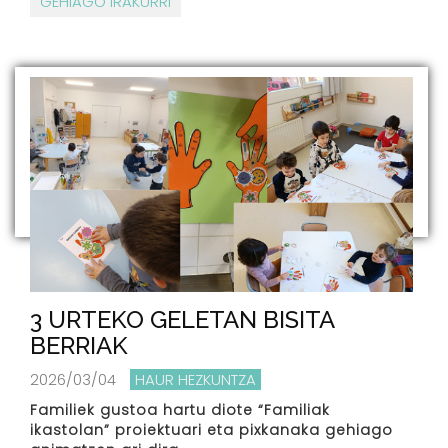
GEHIAGO IRAKURRI
3 URTEKO GELETAN BISITA
BERRIAK
2026/03/04
HAUR HEZKUNTZA
Familiek gustoa hartu diote “Familiak
ikastolan” proiektuari eta pixkanaka gehiago