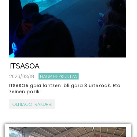
ITSASOA
2026/03/18
HAUR HEZKUNTZA
ITSASOA gaia lantzen ibli gara 3 urtekoak. Eta
zeinen pozik!
GEHIAGO IRAKURRI