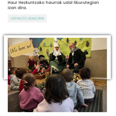
Haur Hezkuntzako haurrak udal liburutegian
izan dira.
GEHIAGO IRAKURRI