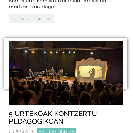
Berriro ere “Familiak Ikastolan” proiektua
martxan izan dugu.
GEHIAGO IRAKURRI
5 URTEKOAK KONTZERTU
PEDAGOGIKOAN
2026/02/19
HAUR HEZKUNTZA