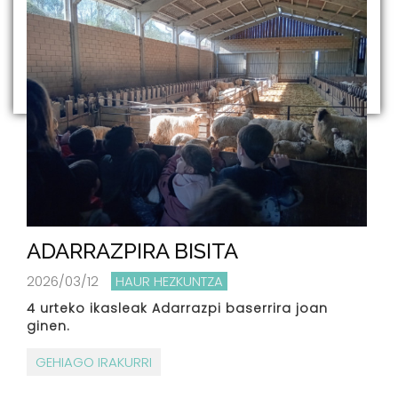
ADARRAZPIRA BISITA
2026/03/12
HAUR HEZKUNTZA
4 urteko ikasleak Adarrazpi baserrira joan
ginen.
GEHIAGO IRAKURRI