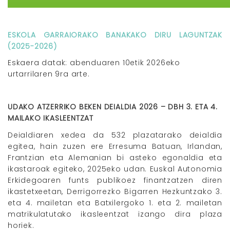
ESKOLA GARRAIORAKO BANAKAKO DIRU LAGUNTZAK
(2025-2026)
Eskaera datak: abenduaren 10etik 2026eko
urtarrilaren 9ra arte.
UDAKO ATZERRIKO BEKEN DEIALDIA 2026 – DBH 3. ETA 4.
MAILAKO IKASLEENTZAT
Deialdiaren xedea da 532 plazatarako deialdia
egitea, hain zuzen ere Erresuma Batuan, Irlandan,
Frantzian eta Alemanian bi asteko egonaldia eta
ikastaroak egiteko, 2025eko udan. Euskal Autonomia
Erkidegoaren funts publikoez finantzatzen diren
ikastetxeetan, Derrigorrezko Bigarren Hezkuntzako 3.
eta 4. mailetan eta Batxilergoko 1. eta 2. mailetan
matrikulatutako ikasleentzat izango dira plaza
horiek.