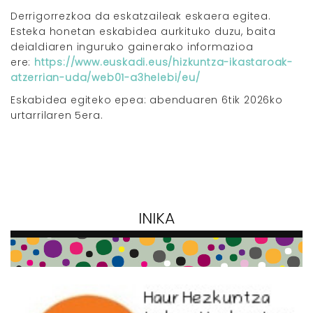
Derrigorrezkoa da eskatzaileak eskaera egitea.
Esteka honetan eskabidea aurkituko duzu, baita
deialdiaren inguruko gainerako informazioa
ere:
https://www.euskadi.eus/hizkuntza-ikastaroak-
atzerrian-uda/web01-a3helebi/eu/
Eskabidea egiteko epea: abenduaren 6tik 2026ko
urtarrilaren 5era.
INIKA