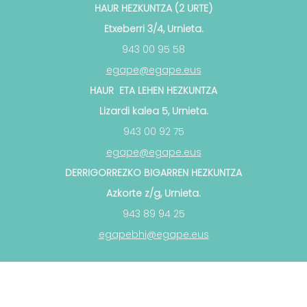
HAUR HEZKUNTZA (2 URTE)
Etxeberri 3/4, Urnieta.
943 00 95 58
egape@egape.eus
HAUR ETA LEHEN HEZKUNTZA
Lizardi kalea 5, Urnieta.
943 00 92 75
egape@egape.eus
DERRIGORREZKO BIGARREN HEZKUNTZA
Azkorte z/g, Urnieta.
943 89 94 25
egapebhi@egape.eus