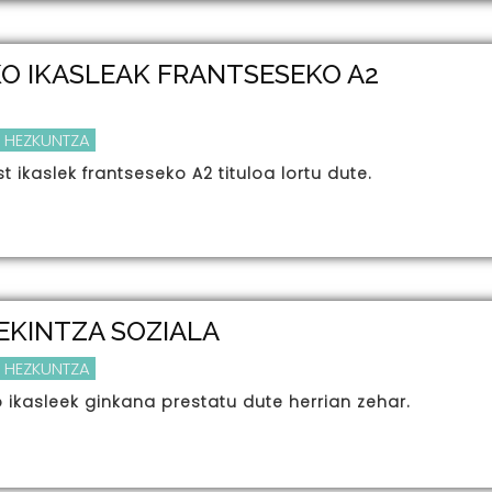
KO IKASLEAK FRANTSESEKO A2
N
 HEZKUNTZA
 ikaslek frantseseko A2 tituloa lortu dute.
EKINTZA SOZIALA
 HEZKUNTZA
 ikasleek ginkana prestatu dute herrian zehar.