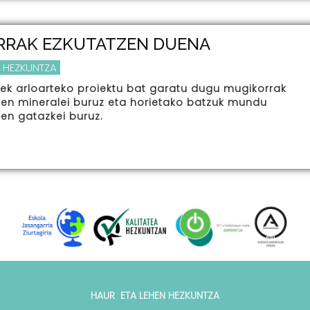
RRAK EZKUTATZEN DUENA
 HEZKUNTZA
eek arloarteko proiektu bat garatu dugu mugikorrak
iren mineralei buruz eta horietako batzuk mundu
ten gatazkei buruz.
HAUR ETA LEHEN HEZKUNTZA