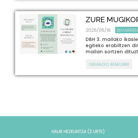
ZURE MUGIKO
2026/06/18
BIGARREN
DBH 3. mailako ikasl
egiteko erabiltzen d
mailan sortzen dituz
GEHIAGO IRAKURRI
HAUR HEZKUNTZA (2 URTE)