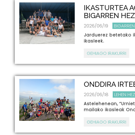
IKASTURTEA A
BIGARREN HE
2026/06/19
BIGARREN
Jarduerez betetako i
ikasleek.
GEHIAGO IRAKURRI
ONDDIRA IRTE
2026/06/18
LEHEN HE
Astelehenean, “Urnie
mailako ikasleak On
GEHIAGO IRAKURRI