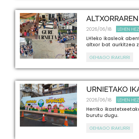
ALTXORRAREN 
2026/06/18
LEHEN HE
LH1eko ikasleok aben
altxor bat aurkitzea z
GEHIAGO IRAKURRI
URNIETAKO I
2026/06/18
LEHEN HE
Herriko ikastetxeetak
burutu dugu.
GEHIAGO IRAKURRI