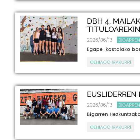
DBH 4. MAILA
TITULOAREKI
2026/06/18
BIGARREN
Egape Ikastolako bost
GEHIAGO IRAKURRI
EUSLIDERREN 
2026/06/18
BIGARREN
Bigarren Hezkuntzako
GEHIAGO IRAKURRI