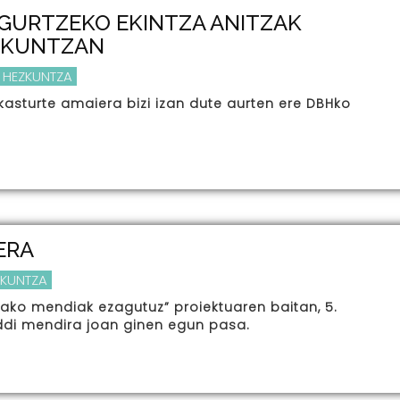
GURTZEKO EKINTZA ANITZAK
ZKUNTZAN
 HEZKUNTZA
kasturte amaiera bizi izan dute aurten ere DBHko
ERA
ZKUNTZA
tako mendiak ezagutuz” proiektuaren baitan, 5.
ddi mendira joan ginen egun pasa.