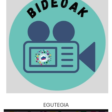
EGUTEGIA