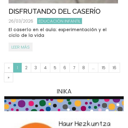
DISFRUTANDO DEL CASERÍO
26/03/2026
EDUCACIÓN INFANTIL
El caserío en el aula: experimentación y el
ciclo de la vida
LEER MÁS
«
1
2
3
4
5
6
7
8
...
15
16
»
INIKA