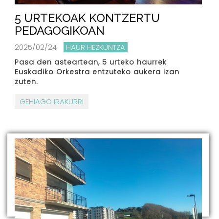
5 URTEKOAK KONTZERTU
PEDAGOGIKOAN
2025/02/24
HAUR HEZKUNTZA
Pasa den asteartean, 5 urteko haurrek
Euskadiko Orkestra entzuteko aukera izan
zuten.
GEHIAGO IRAKURRI