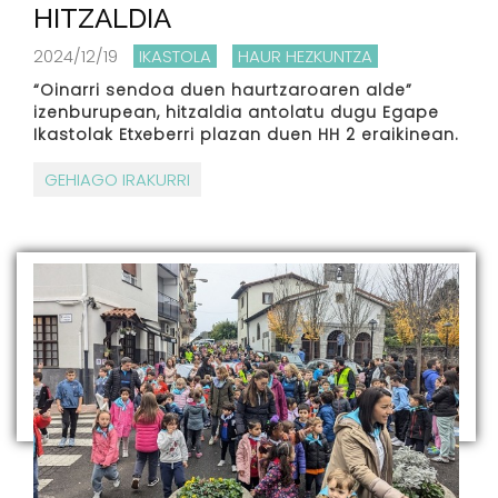
HITZALDIA
2024/12/19
IKASTOLA
HAUR HEZKUNTZA
“Oinarri sendoa duen haurtzaroaren alde”
izenburupean, hitzaldia antolatu dugu Egape
Ikastolak Etxeberri plazan duen HH 2 eraikinean.
GEHIAGO IRAKURRI