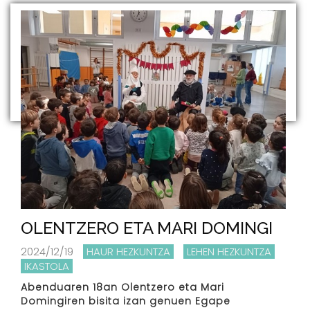
OLENTZERO ETA MARI DOMINGI
2024/12/19
HAUR HEZKUNTZA
LEHEN HEZKUNTZA
IKASTOLA
Abenduaren 18an Olentzero eta Mari
Domingiren bisita izan genuen Egape