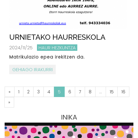
URNIETAKO HAURRESKOLA
2024/11/25
HAUR HEZKUNTZA
Matrikulazio epea irekitzen da.
GEHIAGO IRAKURRI
«
1
2
3
4
5
6
7
8
...
15
16
»
INIKA