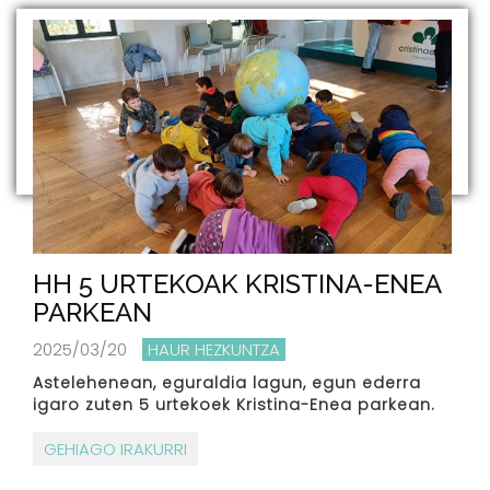
HH 5 URTEKOAK KRISTINA-ENEA
PARKEAN
2025/03/20
HAUR HEZKUNTZA
Astelehenean, eguraldia lagun, egun ederra
igaro zuten 5 urtekoek Kristina-Enea parkean.
GEHIAGO IRAKURRI