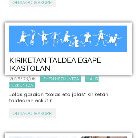
GEHIAGO IRAKURRI
KIRIKETAN TALDEA EGAPE
IKASTOLAN
2025/03/06
LEHEN HEZKUNTZA
HAUR
HEZKUNTZA
Jolas garaian “Solas eta jolas” Kiriketan
taldearen eskutik
GEHIAGO IRAKURRI