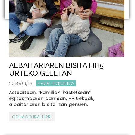
ALBAITARIAREN BISITA HH5
URTEKO GELETAN
2025/01/16
HAUR HEZKUNTZA
Asteartean, “Familiak ikastetxean”
egitasmoaren barnean, HH 5ekoak,
albaitariaren bisita izan genuen.
GEHIAGO IRAKURRI