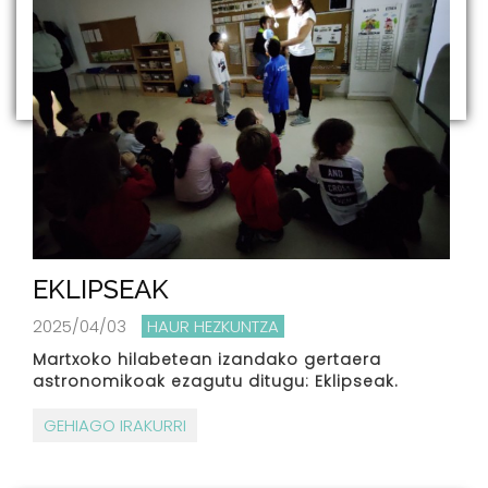
EKLIPSEAK
2025/04/03
HAUR HEZKUNTZA
Martxoko hilabetean izandako gertaera
astronomikoak ezagutu ditugu: Eklipseak.
GEHIAGO IRAKURRI