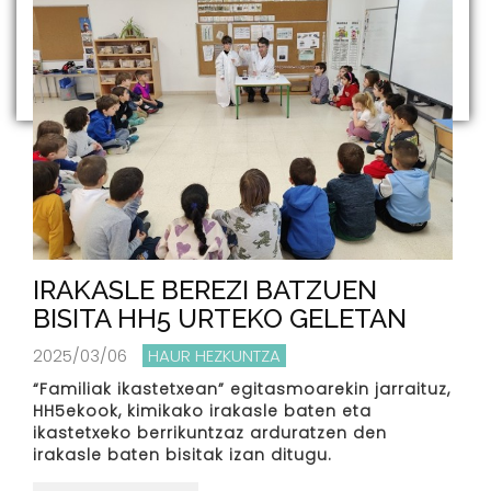
IRAKASLE BEREZI BATZUEN
BISITA HH5 URTEKO GELETAN
2025/03/06
HAUR HEZKUNTZA
“Familiak ikastetxean” egitasmoarekin jarraituz,
HH5ekook, kimikako irakasle baten eta
ikastetxeko berrikuntzaz arduratzen den
irakasle baten bisitak izan ditugu.