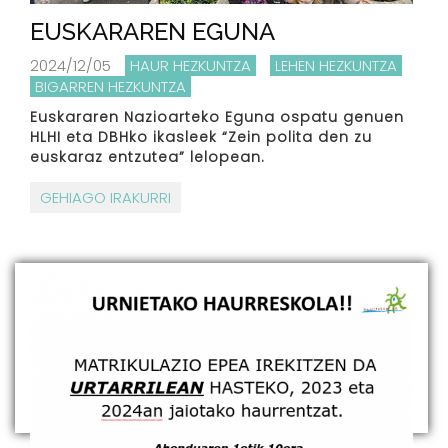
EUSKARAREN EGUNA
2024/12/05
HAUR HEZKUNTZA
LEHEN HEZKUNTZA
BIGARREN HEZKUNTZA
Euskararen Nazioarteko Eguna ospatu genuen
HLHI eta DBHko ikasleek “Zein polita den zu
euskaraz entzutea” lelopean.
GEHIAGO IRAKURRI