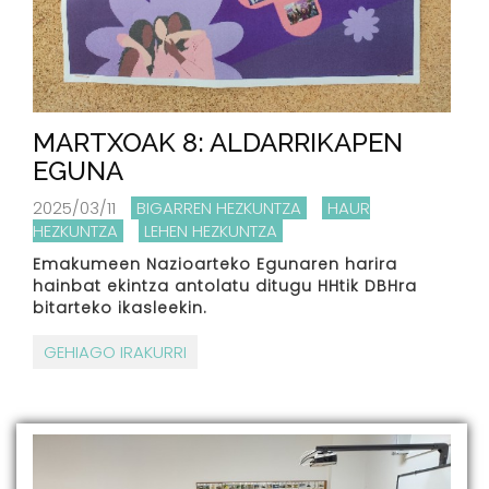
MARTXOAK 8: ALDARRIKAPEN
EGUNA
2025/03/11
BIGARREN HEZKUNTZA
HAUR
HEZKUNTZA
LEHEN HEZKUNTZA
Emakumeen Nazioarteko Egunaren harira
hainbat ekintza antolatu ditugu HHtik DBHra
bitarteko ikasleekin.
GEHIAGO IRAKURRI