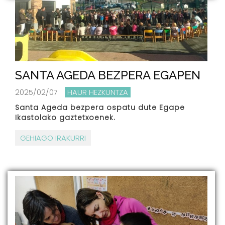
SANTA AGEDA BEZPERA EGAPEN
2025/02/07
HAUR HEZKUNTZA
Santa Ageda bezpera ospatu dute Egape
Ikastolako gaztetxoenek.
GEHIAGO IRAKURRI