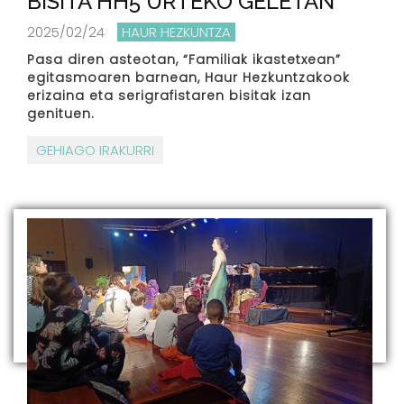
BISITA HH5 URTEKO GELETAN
2025/02/24
HAUR HEZKUNTZA
Pasa diren asteotan, “Familiak ikastetxean”
egitasmoaren barnean, Haur Hezkuntzakook
erizaina eta serigrafistaren bisitak izan
genituen.
GEHIAGO IRAKURRI