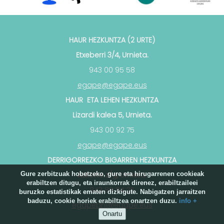
HAUR HEZKUNTZA (2 URTE)
Etxeberri 3/4, Urnieta.
943 00 95 58
egape@egape.eus
HAUR ETA LEHEN HEZKUNTZA
Lizardi kalea 5, Urnieta.
943 00 92 75
egape@egape.eus
DERRIGORREZKO BIGARREN HEZKUNTZA
Gure zerbitzuak hobetzeko, gure eta hirugarrenen cookieak
Azkorte z/g, Urnieta.
erabiltzen ditugu, eta iraunkorrak direnez, erabiltzaileei
943 89 94 25
buruzko estatistikak ematen dizkigute. Nabigatzen jarraitzen
baduzu, cookie horiek erabiltzea onartzen duzu.
info +
egapebhi@egape.eus