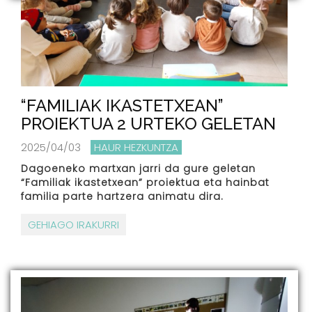
“FAMILIAK IKASTETXEAN”
PROIEKTUA 2 URTEKO GELETAN
2025/04/03
HAUR HEZKUNTZA
Dagoeneko martxan jarri da gure geletan
“Familiak ikastetxean” proiektua eta hainbat
familia parte hartzera animatu dira.
GEHIAGO IRAKURRI