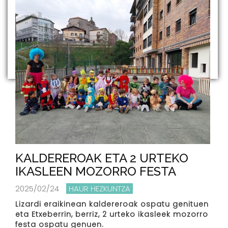
KALDEREROAK ETA 2 URTEKO
IKASLEEN MOZORRO FESTA
2025/02/24
HAUR HEZKUNTZA
Lizardi eraikinean kaldereroak ospatu genituen
eta Etxeberrin, berriz, 2 urteko ikasleek mozorro
festa ospatu genuen.