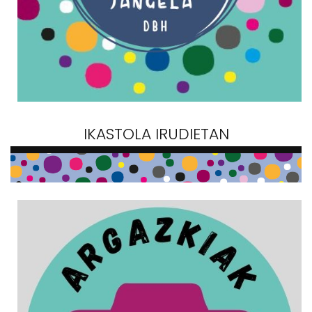
IKASTOLA IRUDIETAN