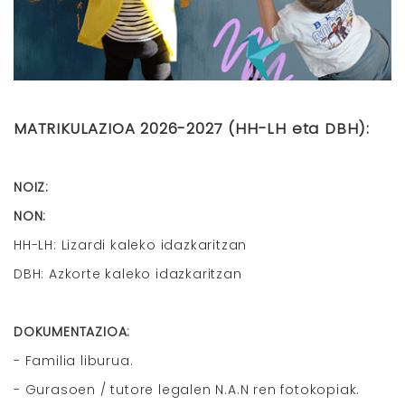
MATRIKULAZIOA 2026-2027 (HH-LH eta DBH):
NOIZ:
NON:
HH-LH: Lizardi kaleko idazkaritzan
DBH: Azkorte kaleko idazkaritzan
DOKUMENTAZIOA:
- Familia liburua.
- Gurasoen / tutore legalen N.A.N ren fotokopiak.