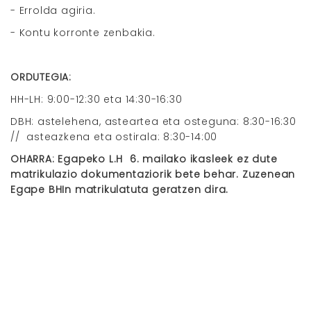
- Errolda agiria.
- Kontu korronte zenbakia.
ORDUTEGIA:
HH-LH: 9:00-12:30 eta 14:30-16:30
DBH: astelehena, asteartea eta osteguna: 8:30-16:30
// asteazkena eta ostirala: 8:30-14:00
OHARRA: Egapeko L.H 6. mailako ikasleek ez dute
matrikulazio dokumentaziorik bete behar. Zuzenean
Egape BHIn matrikulatuta geratzen dira.