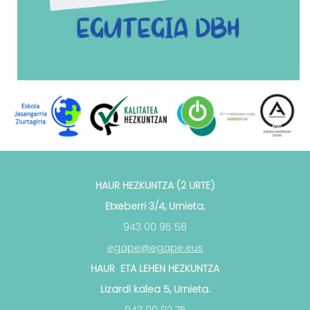
HAUR HEZKUNTZA (2 URTE)
Etxeberri 3/4, Urnieta.
943 00 95 58
egape@egape.eus
HAUR ETA LEHEN HEZKUNTZA
Lizardi kalea 5, Urnieta.
943 00 92 75