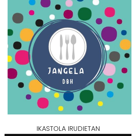
IKASTOLA IRUDIETAN