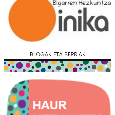
BLOGAK ETA BERRIAK