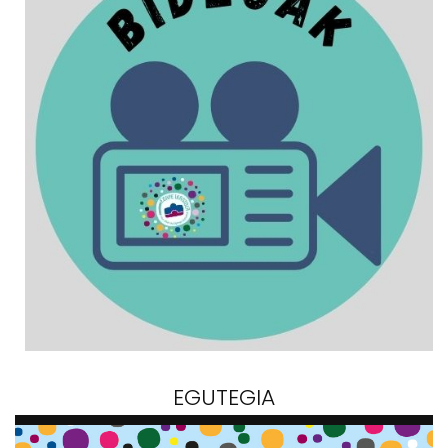
EGUTEGIA