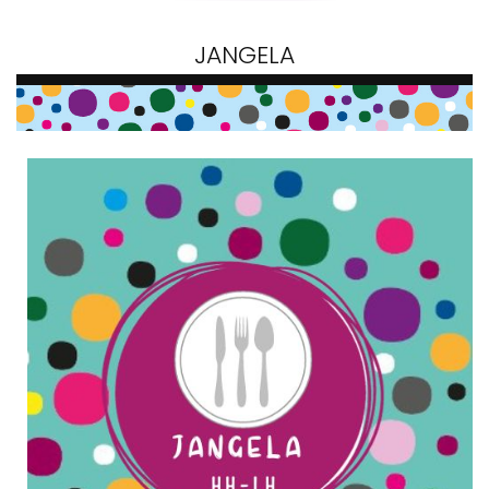
JANGELA