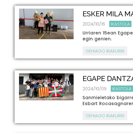
ESKER MILA M
2024/10/16
IKASTOLA
Urriaren 15ean Egape
egin genien.
GEHIAGO IRAKURRI
EGAPE DANTZ
2024/10/09
IKASTOLA
Sanmieletako bigarr
Esbart Rocasagnaren 
GEHIAGO IRAKURRI