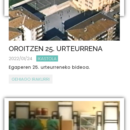
OROITZEN 25. URTEURRENA
2022/01/24
IKASTOLA
Egaperen 25. urteurreneko bideoa.
GEHIAGO IRAKURRI