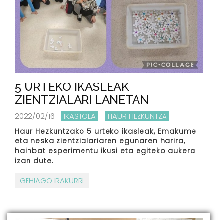
5 URTEKO IKASLEAK
ZIENTZIALARI LANETAN
2022/02/16
IKASTOLA
HAUR HEZKUNTZA
Haur Hezkuntzako 5 urteko ikasleak, Emakume
eta neska zientzialariaren egunaren harira,
hainbat esperimentu ikusi eta egiteko aukera
izan dute.
GEHIAGO IRAKURRI