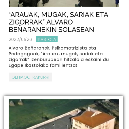
“ARAUAK, MUGAK, SARIAK ETA
ZIGORRAK” ALVARO
BEÑARANEKIN SOLASEAN
2022/01/26
IKASTOLA
Alvaro Beñaranek, Psikomotrizista eta
Pedagogoak, “Arauak, mugak, sariak eta
zigorrak” izenburupean hitzaldia eskaini du
Egape Ikastolako familientzat.
GEHIAGO IRAKURRI