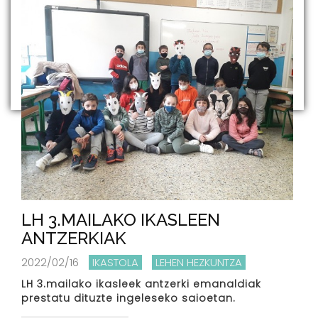
LH 3.MAILAKO IKASLEEN
ANTZERKIAK
2022/02/16
IKASTOLA
LEHEN HEZKUNTZA
LH 3.mailako ikasleek antzerki emanaldiak
prestatu dituzte ingeleseko saioetan.