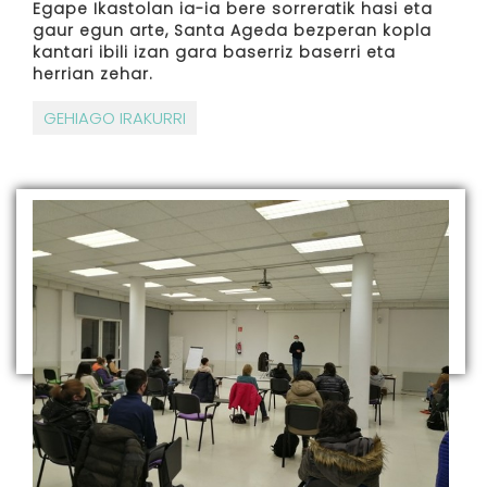
Egape Ikastolan ia-ia bere sorreratik hasi eta
gaur egun arte, Santa Ageda bezperan kopla
kantari ibili izan gara baserriz baserri eta
herrian zehar.
GEHIAGO IRAKURRI