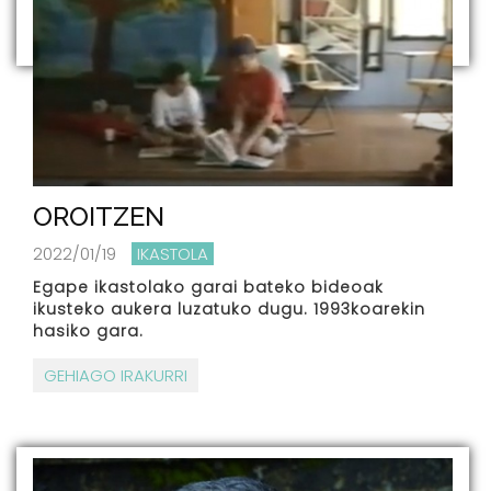
OROITZEN
2022/01/19
IKASTOLA
Egape ikastolako garai bateko bideoak
ikusteko aukera luzatuko dugu. 1993koarekin
hasiko gara.
GEHIAGO IRAKURRI