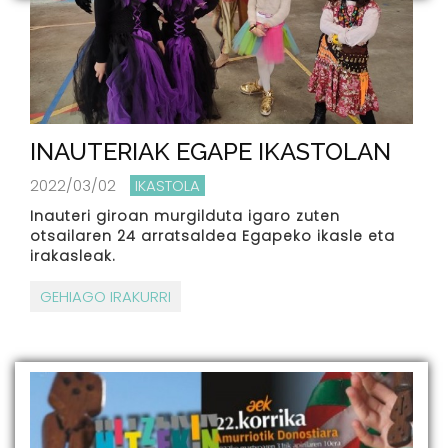
INAUTERIAK EGAPE IKASTOLAN
2022/03/02
IKASTOLA
Inauteri giroan murgilduta igaro zuten
otsailaren 24 arratsaldea Egapeko ikasle eta
irakasleak.
GEHIAGO IRAKURRI