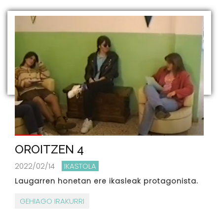
OROITZEN 4
2022/02/14
IKASTOLA
Laugarren honetan ere ikasleak protagonista.
GEHIAGO IRAKURRI