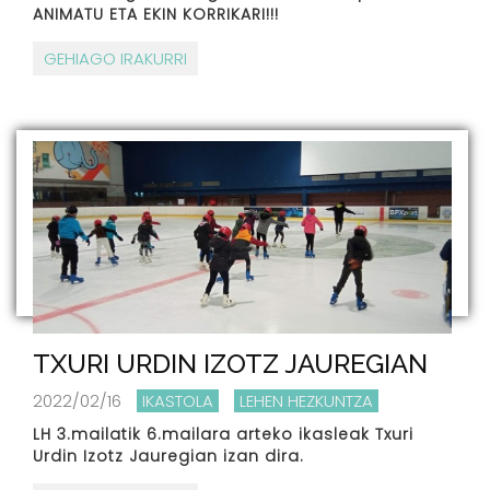
ANIMATU ETA EKIN KORRIKARI!!!
GEHIAGO IRAKURRI
TXURI URDIN IZOTZ JAUREGIAN
2022/02/16
IKASTOLA
LEHEN HEZKUNTZA
LH 3.mailatik 6.mailara arteko ikasleak Txuri
Urdin Izotz Jauregian izan dira.