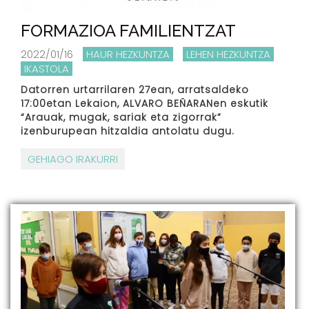
FORMAZIOA FAMILIENTZAT
2022/01/16
HAUR HEZKUNTZA
LEHEN HEZKUNTZA
IKASTOLA
Datorren urtarrilaren 27ean, arratsaldeko
17:00etan Lekaion, ALVARO BEÑARANen eskutik
“Arauak, mugak, sariak eta zigorrak”
izenburupean hitzaldia antolatu dugu.
GEHIAGO IRAKURRI