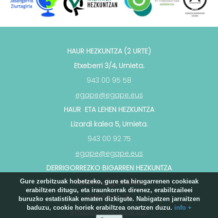
HAUR HEZKUNTZA (2 URTE)
Etxeberri 3/4, Urnieta.
943 00 95 58
egape@egape.eus
HAUR ETA LEHEN HEZKUNTZA
Lizardi kalea 5, Urnieta.
943 00 92 75
egape@egape.eus
DERRIGORREZKO BIGARREN HEZKUNTZA
Gure zerbitzuak hobetzeko, gure eta hirugarrenen cookieak
Azkorte z/g, Urnieta.
erabiltzen ditugu, eta iraunkorrak direnez, erabiltzaileei
943 89 94 25
buruzko estatistikak ematen dizkigute. Nabigatzen jarraitzen
baduzu, cookie horiek erabiltzea onartzen duzu.
info +
egapebhi@egape.eus