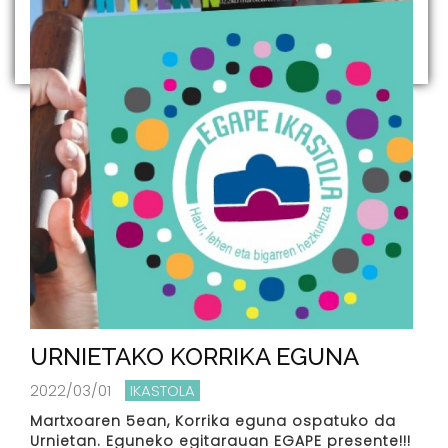
URNIETAKO KORRIKA EGUNA
2022/03/01
IKASTOLA
Martxoaren 5ean, Korrika eguna ospatuko da
Urnietan. Eguneko egitarauan EGAPE presente!!!