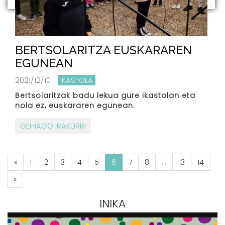
BERTSOLARITZA EUSKARAREN
EGUNEAN
2021/12/10
IKASTOLA
Bertsolaritzak badu lekua gure ikastolan eta
nola ez, euskararen egunean.
GEHIAGO IRAKURRI
«
1
2
3
4
5
6
7
8
...
13
14
»
INIKA