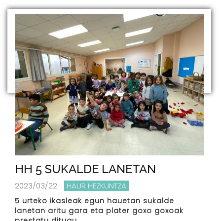
HH 5 SUKALDE LANETAN
2023/03/22
HAUR HEZKUNTZA
5 urteko ikasleak egun hauetan sukalde
lanetan aritu gara eta plater goxo goxoak
prestatu ditugu.