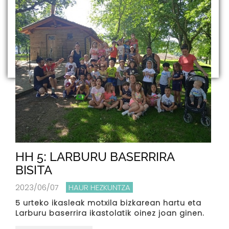
HH 5: LARBURU BASERRIRA
BISITA
2023/06/07
HAUR HEZKUNTZA
5 urteko ikasleak motxila bizkarean hartu eta
Larburu baserrira ikastolatik oinez joan ginen.