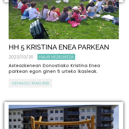
HH 5 KRISTINA ENEA PARKEAN
2023/03/30
HAUR HEZKUNTZA
Asteazkenean Donostiako Kristina Enea
parkean egon ginen 5 urteko ikasleak.
GEHIAGO IRAKURRI