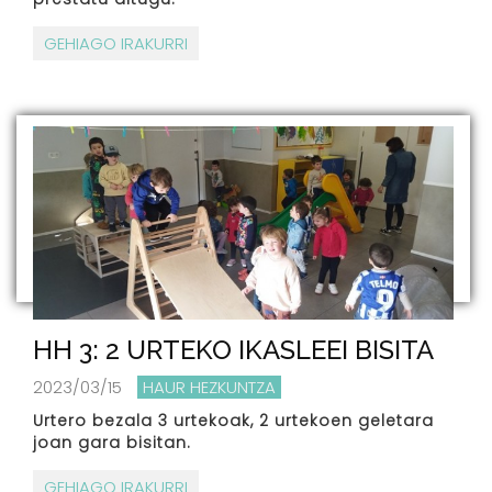
GEHIAGO IRAKURRI
HH 3: 2 URTEKO IKASLEEI BISITA
2023/03/15
HAUR HEZKUNTZA
Urtero bezala 3 urtekoak, 2 urtekoen geletara
joan gara bisitan.
GEHIAGO IRAKURRI