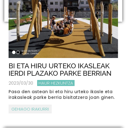
BI ETA HIRU URTEKO IKASLEAK
IERDI PLAZAKO PARKE BERRIAN
2023/03/30
HAUR HEZKUNTZA
Pasa den astean bi eta hiru urteko ikasle eta
irakasleak parke berria bisitatzera joan ginen.
GEHIAGO IRAKURRI