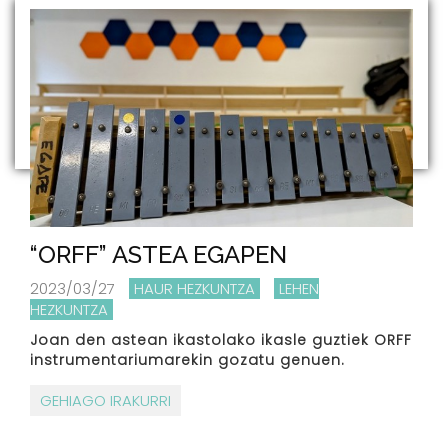
“ORFF” ASTEA EGAPEN
2023/03/27
HAUR HEZKUNTZA
LEHEN
HEZKUNTZA
Joan den astean ikastolako ikasle guztiek ORFF
instrumentariumarekin gozatu genuen.
GEHIAGO IRAKURRI