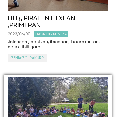
HH 5 PIRATEN ETXEAN
,PRIMERAN
2023/05/09
HAUR HEZKUNTZA
Jolasean , dantzan, itsasoan, txoarakeritan…
ederki ibili gara.
GEHIAGO IRAKURRI