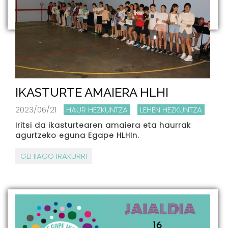
IKASTURTE AMAIERA HLHI
2023/06/21
HAUR HEZKUNTZA
LEHEN HEZKUNTZA
Iritsi da ikasturtearen amaiera eta haurrak
agurtzeko eguna Egape HLHIn.
GEHIAGO IRAKURRI