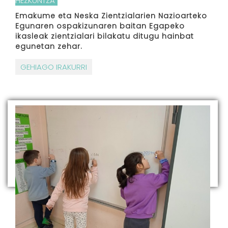
HEZKUNTZA
Emakume eta Neska Zientzialarien Nazioarteko
Egunaren ospakizunaren baitan Egapeko
ikasleak zientzialari bilakatu ditugu hainbat
egunetan zehar.
GEHIAGO IRAKURRI