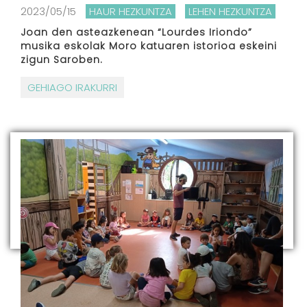
2023/05/15
HAUR HEZKUNTZA
LEHEN HEZKUNTZA
Joan den asteazkenean “Lourdes Iriondo”
musika eskolak Moro katuaren istorioa eskeini
zigun Saroben.
GEHIAGO IRAKURRI