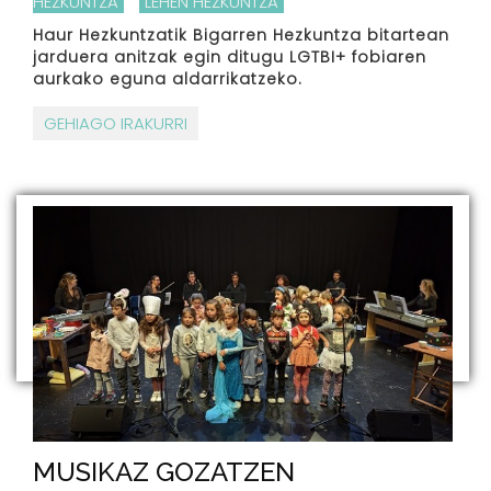
HEZKUNTZA
LEHEN HEZKUNTZA
Haur Hezkuntzatik Bigarren Hezkuntza bitartean
jarduera anitzak egin ditugu LGTBI+ fobiaren
aurkako eguna aldarrikatzeko.
GEHIAGO IRAKURRI
MUSIKAZ GOZATZEN