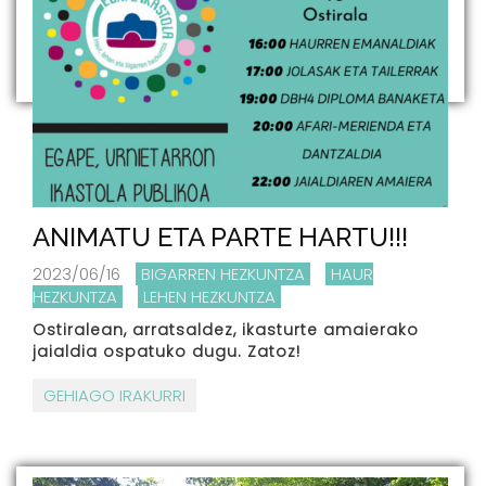
ANIMATU ETA PARTE HARTU!!!
2023/06/16
BIGARREN HEZKUNTZA
HAUR
HEZKUNTZA
LEHEN HEZKUNTZA
Ostiralean, arratsaldez, ikasturte amaierako
jaialdia ospatuko dugu. Zatoz!
GEHIAGO IRAKURRI