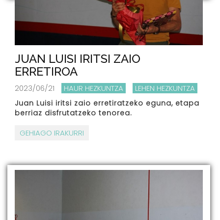
JUAN LUISI IRITSI ZAIO
ERRETIROA
2023/06/21
HAUR HEZKUNTZA
LEHEN HEZKUNTZA
Juan Luisi iritsi zaio erretiratzeko eguna, etapa
berriaz disfrutatzeko tenorea.
GEHIAGO IRAKURRI