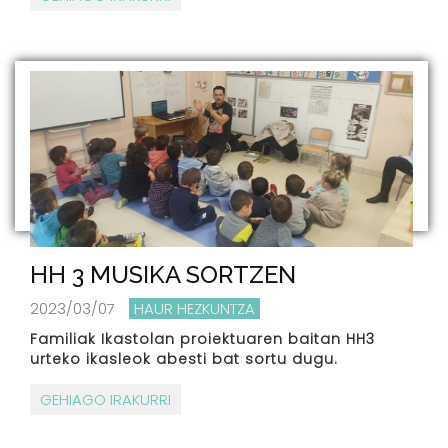
HH 3 MUSIKA SORTZEN
2023/03/07
HAUR HEZKUNTZA
Familiak Ikastolan proiektuaren baitan HH3
urteko ikasleok abesti bat sortu dugu.
GEHIAGO IRAKURRI