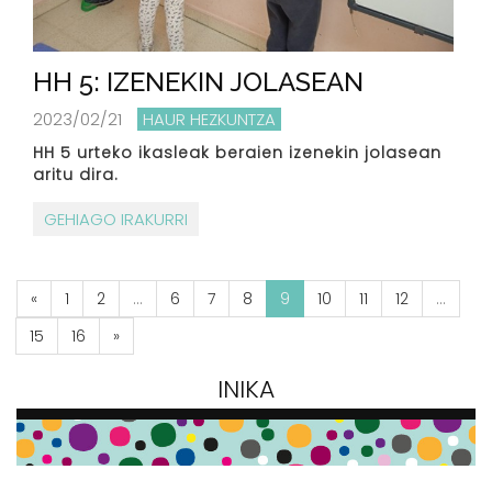
HH 5: IZENEKIN JOLASEAN
2023/02/21
HAUR HEZKUNTZA
HH 5 urteko ikasleak beraien izenekin jolasean
aritu dira.
GEHIAGO IRAKURRI
«
1
2
...
6
7
8
9
10
11
12
...
15
16
»
INIKA