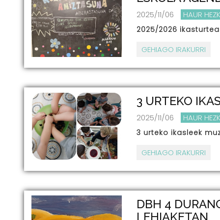
2025/11/06
HAUR HEZ
2025/2026 ikasturte
GEHIAGO IRAKURRI
3 URTEKO IKA
2025/11/06
HAUR HEZ
3 urteko ikasleek mu
GEHIAGO IRAKURRI
DBH 4 DURAN
LEHIAKETAN