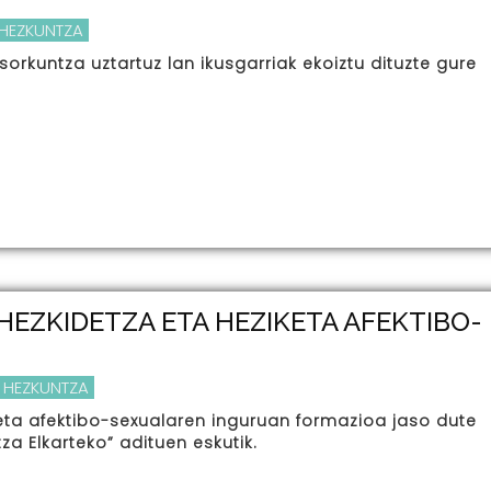
 HEZKUNTZA
 sorkuntza uztartuz lan ikusgarriak ekoiztu dituzte gure
HEZKIDETZA ETA HEZIKETA AFEKTIBO-
 HEZKUNTZA
eta afektibo-sexualaren inguruan formazioa jaso dute
a Elkarteko” adituen eskutik.