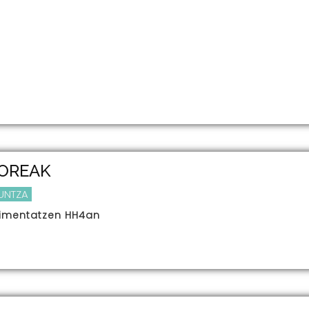
OREAK
UNTZA
rimentatzen HH4an