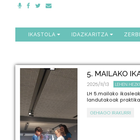
IKASTOLA
IDAZKARITZA
ZERB
5. MAILAKO I
2025/11/13
LEHEN HEZ
LH 5.mailako ikaslea
landutakoak praktika
GEHIAGO IRAKURRI