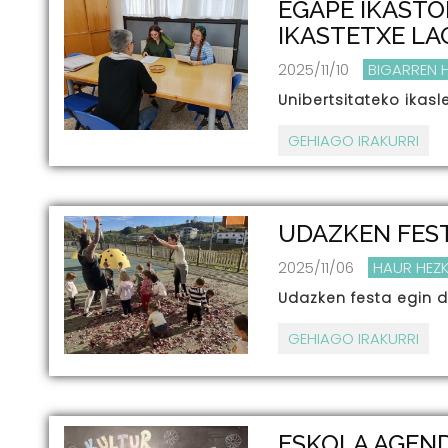
EGAPE IKASTO
IKASTETXE L
2025/11/10
BIGARREN 
Unibertsitateko ikasl
GEHIAGO IRAKURRI
UDAZKEN FES
2025/11/06
HAUR HEZ
Udazken festa egin d
GEHIAGO IRAKURRI
ESKOLA AGEND