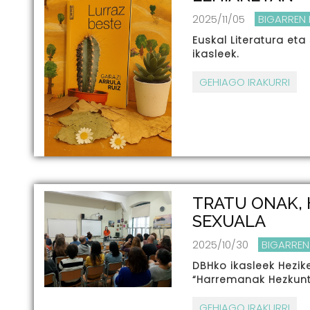
2025/11/05
BIGARREN
Euskal Literatura eta
ikasleek.
GEHIAGO IRAKURRI
TRATU ONAK, 
SEXUALA
2025/10/30
BIGARREN
DBHko ikasleek Hezik
“Harremanak Hezkuntz
GEHIAGO IRAKURRI