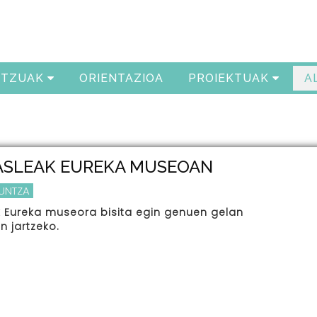
ITZUAK
ORIENTAZIOA
PROIEKTUAK
A
KASLEAK EUREKA MUSEOAN
KUNTZA
k Eureka museora bisita egin genuen gelan
n jartzeko.