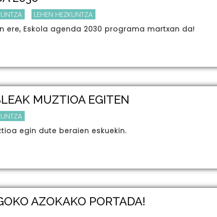
KUNTZA
LEHEN HEZKUNTZA
an ere, Eskola agenda 2030 programa martxan da!
SLEAK MUZTIOA EGITEN
KUNTZA
ztioa egin dute beraien eskuekin.
GOKO AZOKAKO PORTADA!