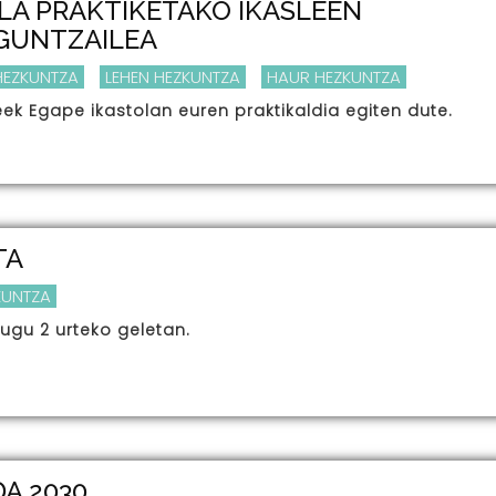
LA PRAKTIKETAKO IKASLEEN
AGUNTZAILEA
HEZKUNTZA
LEHEN HEZKUNTZA
HAUR HEZKUNTZA
eek Egape ikastolan euren praktikaldia egiten dute.
TA
KUNTZA
ugu 2 urteko geletan.
A 2030