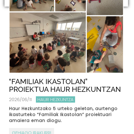
“FAMILIAK IKASTOLAN”
PROIEKTUA HAUR HEZKUNTZAN
2026/06/11
HAUR HEZKUNTZA
Haur Hezkuntzako 5 urteko geletan, aurtengo
ikasturteko “Familiak Ikastolan” proiektuari
amaiera eman diogu.
GEHIAGO IRAKURRI