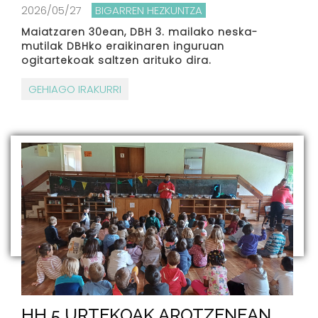
2026/05/27
BIGARREN HEZKUNTZA
Maiatzaren 30ean, DBH 3. mailako neska-
mutilak DBHko eraikinaren inguruan
ogitartekoak saltzen arituko dira.
GEHIAGO IRAKURRI
HH 5 URTEKOAK AROTZENEAN