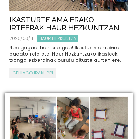
IKASTURTE AMAIERAKO
IRTEERAK HAUR HEZKUNTZAN
2026/06/11
HAUR HEZKUNTZA
Non gogoa, han txangoa! Ikasturte amaiera
badatorrela eta, Haur Hezkuntzako ikasleek
txango ezberdinak burutu dituzte aurten ere.
GEHIAGO IRAKURRI