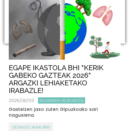
EGAPE IKASTOLA BHI "KERIK
GABEKO GAZTEAK 2026"
ARGAZKI LEHIAKETAKO
IRABAZLE!
2026/06/03
BIGARREN HEZKUNTZA
Gasteizen jaso zuten Gipuzkoako sari
nagusiena.
GEHIAGO IRAKURRI