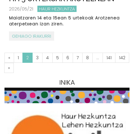
2026/05/21
HAUR HEZKUNTZA
Maiatzaren 14 eta 15ean 5 urtekoak Arotzenea
aterpetxean izan ziren.
GEHIAGO IRAKURRI
«
1
2
3
4
5
6
7
8
...
141
142
»
INIKA