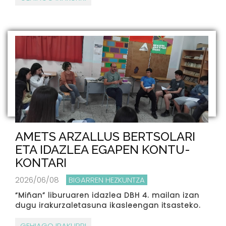
AMETS ARZALLUS BERTSOLARI
ETA IDAZLEA EGAPEN KONTU-
KONTARI
2026/06/08
BIGARREN HEZKUNTZA
“Miñan” liburuaren idazlea DBH 4. mailan izan
dugu irakurzaletasuna ikasleengan itsasteko.
GEHIAGO IRAKURRI