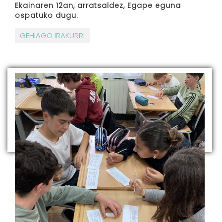
Ekainaren 12an, arratsaldez, Egape eguna
ospatuko dugu.
GEHIAGO IRAKURRI