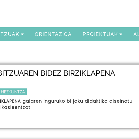
ITZUAK
ORIENTAZIOA
PROIEKTUAK
A
BITZUAREN BIDEZ BIRZIKLAPENA
 HEZKUNTZA
IKLAPENA gaiaren inguruko bi joku didaktiko diseinatu
 ikasleentzat