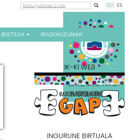
EU
ES
LBISTEAK
IRADOKIZUNAK
IK-KI WEB
INGURUNE BIRTUALA