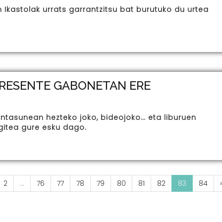
Ikastolak urrats garrantzitsu bat burutuko du urtea
PRESENTE GABONETAN ERE
ntasunean hezteko joko, bideojoko… eta liburuen
gitea gure esku dago.
2
...
76
77
78
79
80
81
82
83
84