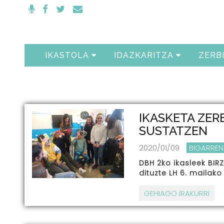
IKASTOLA
IDAZKARITZA
ZERB
IKASKETA ZER
SUSTATZEN
2020/01/09
BIGARREN
DBH 2ko ikasleek BIRZ
dituzte LH 6. mailako
GEHIAGO IRAKURRI