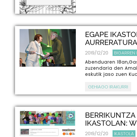
EGAPE IKASTO
AURRERATUR
2019/12/20
BIGARREN
Abenduaren 18an,Gas
zuzendaria den Amaia
eskutik jaso zuen K
GEHIAGO IRAKURRI
BERRIKUNTZA 
IKASTOLAN: W
2019/12/20
IKASTOLA