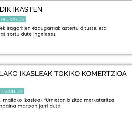
DIK IKASTEN
 HEZKUNTZA
ek iragarkien ezaugarriak aztertu dituzte, eta
bat sortu dute ingelesez
LAKO IKASLEAK TOKIKO KOMERTZIOA
 HEZKUNTZA
 mailako ikasleak “Urnietan bizitza merkataritza
npaina martxan jarri dute