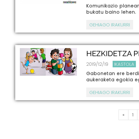
Komunikazio planean 
bukatu baino lehen.
GEHIAGO IRAKURRI
HEZKIDETZA 
2019/12/19
IKASTOLA
Gabonetan ere berdi
aukeraketa egokia e
GEHIAGO IRAKURRI
«
1