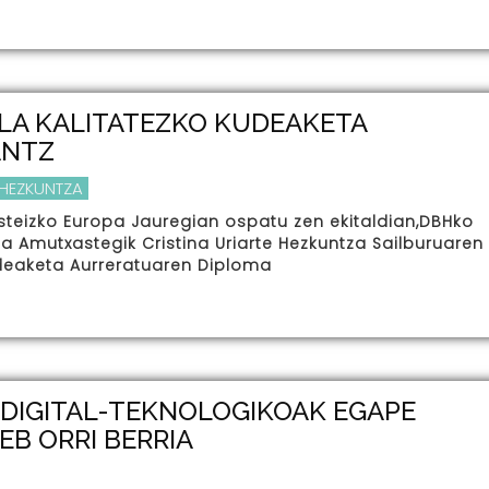
LA KALITATEZKO KUDEAKETA
ANTZ
 HEZKUNTZA
teizko Europa Jauregian ospatu zen ekitaldian,DBHko
 Amutxastegik Cristina Uriarte Hezkuntza Sailburuaren
udeaketa Aurreratuaren Diploma
DIGITAL-TEKNOLOGIKOAK EGAPE
EB ORRI BERRIA