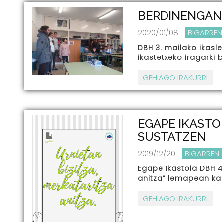
BERDINENGAN
2020/01/08
BIGARREN
DBH 3. mailako ikasle
ikastetxeko iragarki 
GEHIAGO IRAKURRI
EGAPE IKASTO
SUSTATZEN
2019/12/20
BIGARREN
Egape Ikastola DBH 4.
anitza” lemapean ka
GEHIAGO IRAKURRI