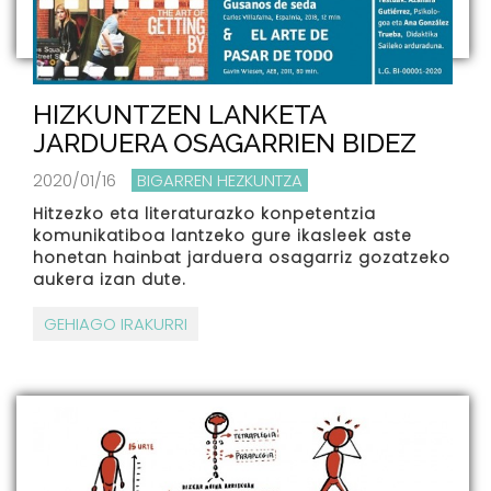
HIZKUNTZEN LANKETA
JARDUERA OSAGARRIEN BIDEZ
2020/01/16
BIGARREN HEZKUNTZA
Hitzezko eta literaturazko konpetentzia
komunikatiboa lantzeko gure ikasleek aste
honetan hainbat jarduera osagarriz gozatzeko
aukera izan dute.
GEHIAGO IRAKURRI