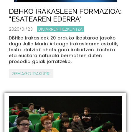
DBHKO IRAKASLEEN FORMAZIOA:
"ESATEAREN EDERRA"
2020/01/23
BIGARREN HEZKUNTZA
DBHko irakasleek 20 orduko ikastaroa jasoko
dugu Julia Marin Arteaga irakaslearen eskutik,
testu idatziak ahots gora irakurtzen ikasteko
eta euskara naturala bermatzen duten
prosodia gaiak jorratzeko.
GEHIAGO IRAKURRI