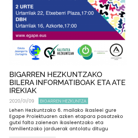
BIGARREN HEZKUNTZAKO
BILERA INFORMATIBOAK ETA ATE
IREKIAK
2020/01/09
BIGARREN HEZKUNTZA
Lehen Hezkuntzako 6. mailako ikasleei gure
Egape Proiektuaren azken etapara pasatzeko
gutxi falta zaienean ikasleentzako eta
familientzako jarduerak antolatu ditugu