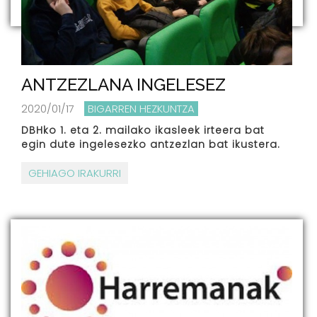
ANTZEZLANA INGELESEZ
2020/01/17
BIGARREN HEZKUNTZA
DBHko 1. eta 2. mailako ikasleek irteera bat
egin dute ingelesezko antzezlan bat ikustera.
GEHIAGO IRAKURRI