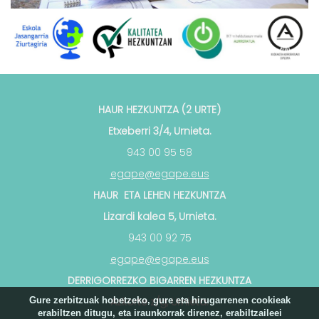
HAUR HEZKUNTZA (2 URTE)
Etxeberri 3/4, Urnieta.
943 00 95 58
egape@egape.eus
HAUR ETA LEHEN HEZKUNTZA
Lizardi kalea 5, Urnieta.
943 00 92 75
egape@egape.eus
DERRIGORREZKO BIGARREN HEZKUNTZA
Gure zerbitzuak hobetzeko, gure eta hirugarrenen cookieak
Azkorte z/g, Urnieta.
erabiltzen ditugu, eta iraunkorrak direnez, erabiltzaileei