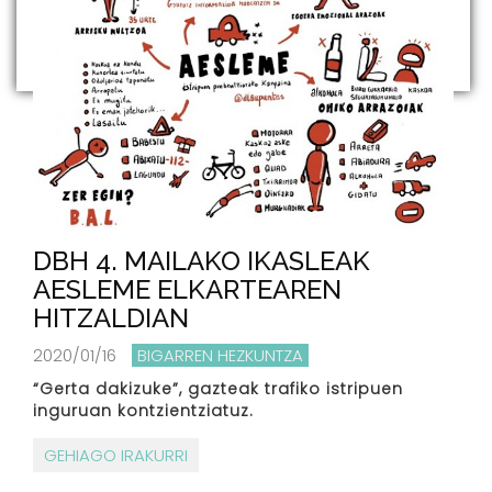
DBH 4. MAILAKO IKASLEAK
AESLEME ELKARTEAREN
HITZALDIAN
2020/01/16
BIGARREN HEZKUNTZA
“Gerta dakizuke”, gazteak trafiko istripuen
inguruan kontzientziatuz.
GEHIAGO IRAKURRI