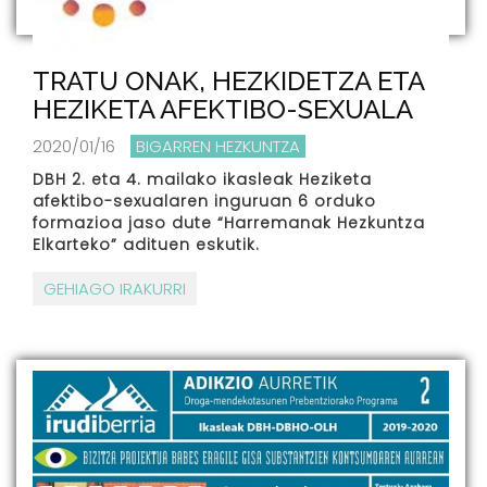
TRATU ONAK, HEZKIDETZA ETA
HEZIKETA AFEKTIBO-SEXUALA
2020/01/16
BIGARREN HEZKUNTZA
DBH 2. eta 4. mailako ikasleak Heziketa
afektibo-sexualaren inguruan 6 orduko
formazioa jaso dute “Harremanak Hezkuntza
Elkarteko” adituen eskutik.
GEHIAGO IRAKURRI