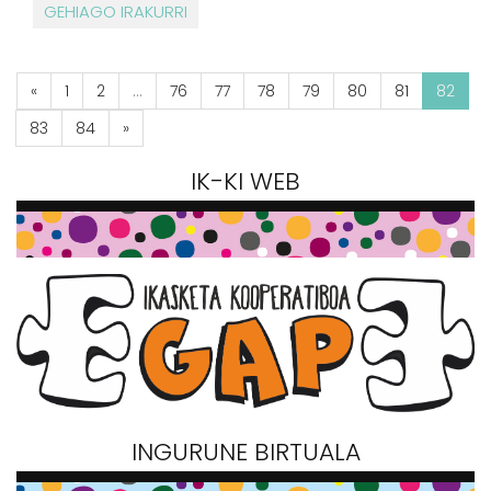
GEHIAGO IRAKURRI
«
1
2
...
76
77
78
79
80
81
82
83
84
»
IK-KI WEB
INGURUNE BIRTUALA