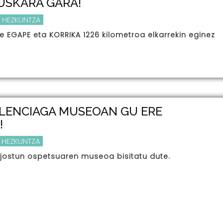
USKARA GARA!
 HEZKUNTZA
e EGAPE eta KORRIKA 1226 kilometroa elkarrekin eginez
ALENCIAGA MUSEOAN GU ERE
!
 HEZKUNTZA
 jostun ospetsuaren museoa bisitatu dute.