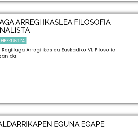
AGA ARREGI IKASLEA FILOSOFIA
INALISTA
 HEZKUNTZA
 Regillaga Arregi ikaslea Euskadiko VI. FIlosofia
izan da.
ALDARRIKAPEN EGUNA EGAPE