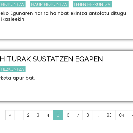
 HEZKUNTZA
HAUR HEZKUNTZA
LEHEN HEZKUNTZA
ko Egunaren harira hainbat ekintza antolatu ditugu
 ikasleekin.
OHITURAK SUSTATZEN EGAPEN
 HEZKUNTZA
rketa apur bat.
«
1
2
3
4
5
6
7
8
...
83
84