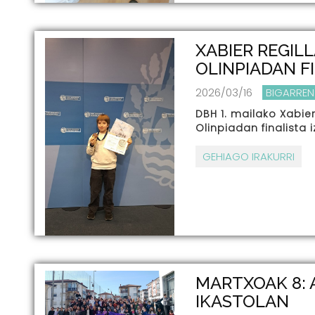
XABIER REGILL
OLINPIADAN F
2026/03/16
BIGARREN
DBH 1. mailako Xabier
Olinpiadan finalista 
GEHIAGO IRAKURRI
MARTXOAK 8: 
IKASTOLAN