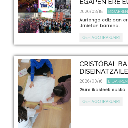
EGAPEN ERE E
2026/03/18
BIGARREN
Aurtengo edizioan er
Urnietan barrena.
GEHIAGO IRAKURRI
CRISTÓBAL B
DISEINATZAILE
2026/03/16
BIGARREN
Gure ikasleek euskal
GEHIAGO IRAKURRI