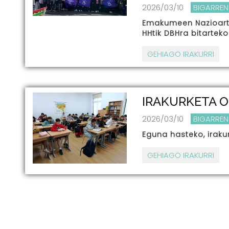
2026/03/10
BIGARREN
Emakumeen Nazioarte
HHtik DBHra bitarteko
GEHIAGO IRAKURRI
IRAKURKETA 
2026/03/10
BIGARREN
Eguna hasteko, iraku
GEHIAGO IRAKURRI