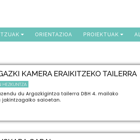
ITZUAK
ORIENTAZIOA
PROIEKTUAK
A
GAZKI KAMERA ERAIKITZEKO TAILERRA
N HEZKUNTZA
zendu du Argazkigintza tailerra DBH 4. mailako
a jakintzagaiko saioetan.