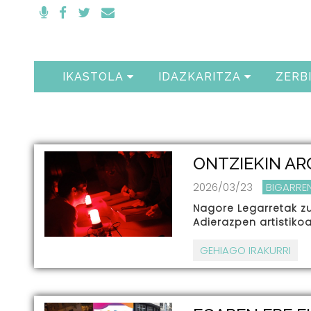
IKASTOLA
IDAZKARITZA
ZERB
ONTZIEKIN AR
2026/03/23
BIGARRE
Nagore Legarretak zu
Adierazpen artistiko
GEHIAGO IRAKURRI