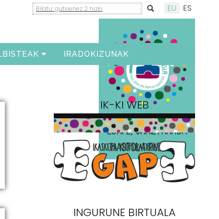
EU
ES
LBISTEAK
IRADOKIZUNAK
IK-KI WEB
INGURUNE BIRTUALA