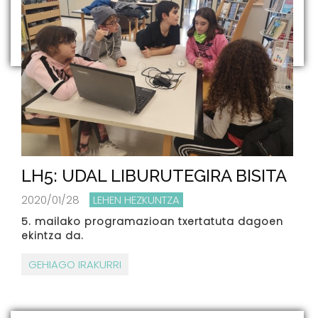
LH5: UDAL LIBURUTEGIRA BISITA
2020/01/28
LEHEN HEZKUNTZA
5. mailako programazioan txertatuta dagoen
ekintza da.
GEHIAGO IRAKURRI