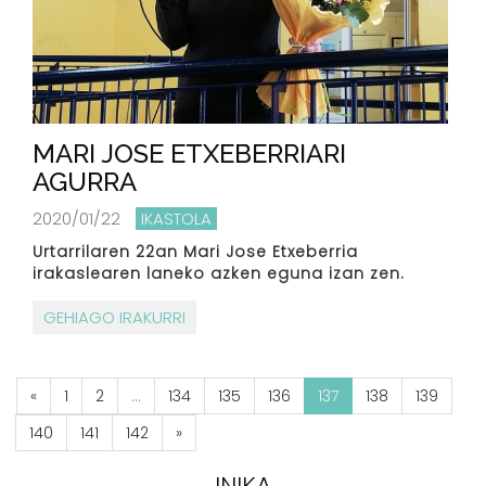
MARI JOSE ETXEBERRIARI
AGURRA
2020/01/22
IKASTOLA
Urtarrilaren 22an Mari Jose Etxeberria
irakaslearen laneko azken eguna izan zen.
GEHIAGO IRAKURRI
«
1
2
...
134
135
136
137
138
139
140
141
142
»
INIKA