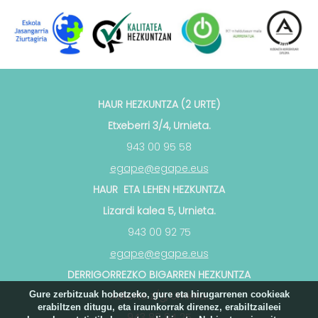
HAUR HEZKUNTZA (2 URTE)
Etxeberri 3/4, Urnieta.
943 00 95 58
egape@egape.eus
HAUR ETA LEHEN HEZKUNTZA
Lizardi kalea 5, Urnieta.
943 00 92 75
egape@egape.eus
DERRIGORREZKO BIGARREN HEZKUNTZA
Gure zerbitzuak hobetzeko, gure eta hirugarrenen cookieak
Azkorte z/g, Urnieta.
erabiltzen ditugu, eta iraunkorrak direnez, erabiltzaileei
943 89 94 25