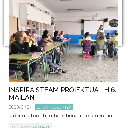
INSPIRA STEAM PROIEKTUA LH 6.
MAILAN
2020/01/27
LEHEN HEZKUNTZA
Urri eta urtarril bitartean burutu da proiektua.
GEHIAGO IRAKURRI