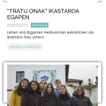
“TRATU ONAK” IKASTAROA
EGAPEN
2020/02/03
IKASTOLA
Lehen eta Bigarren Hezkuntzan eskaintzen da
ikastaro hau urtero.
GEHIAGO IRAKURRI