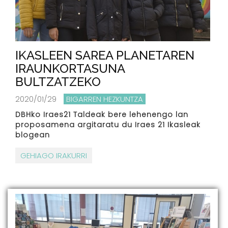
IKASLEEN SAREA PLANETAREN
IRAUNKORTASUNA
BULTZATZEKO
2020/01/29
BIGARREN HEZKUNTZA
DBHko Iraes21 Taldeak bere lehenengo lan
proposamena argitaratu du Iraes 21 Ikasleak
blogean
GEHIAGO IRAKURRI