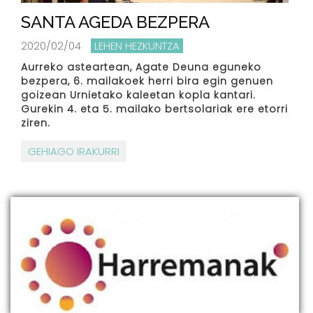
SANTA AGEDA BEZPERA
2020/02/04
LEHEN HEZKUNTZA
Aurreko asteartean, Agate Deuna eguneko
bezpera, 6. mailakoek herri bira egin genuen
goizean Urnietako kaleetan kopla kantari.
Gurekin 4. eta 5. mailako bertsolariak ere etorri
ziren.
GEHIAGO IRAKURRI