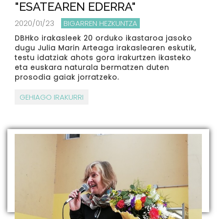
"ESATEAREN EDERRA"
2020/01/23
BIGARREN HEZKUNTZA
DBHko irakasleek 20 orduko ikastaroa jasoko
dugu Julia Marin Arteaga irakaslearen eskutik,
testu idatziak ahots gora irakurtzen ikasteko
eta euskara naturala bermatzen duten
prosodia gaiak jorratzeko.
GEHIAGO IRAKURRI