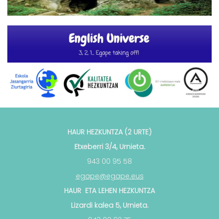
HAUR HEZKUNTZA (2 URTE)
Etxeberri 3/4, Urnieta.
943 00 95 58
egape@egape.eus
HAUR ETA LEHEN HEZKUNTZA
Lizardi kalea 5, Urnieta.