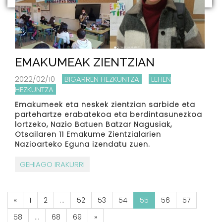
EMAKUMEAK ZIENTZIAN
2022/02/10
BIGARREN HEZKUNTZA
LEHEN
HEZKUNTZA
Emakumeek eta neskek zientzian sarbide eta
partehartze erabatekoa eta berdintasunezkoa
lortzeko, Nazio Batuen Batzar Nagusiak,
Otsailaren 11 Emakume Zientzialarien
Nazioarteko Eguna izendatu zuen.
GEHIAGO IRAKURRI
«
1
2
...
52
53
54
55
56
57
58
...
68
69
»