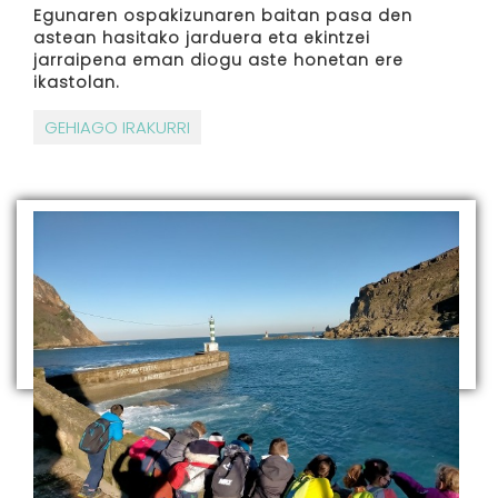
Egunaren ospakizunaren baitan pasa den
astean hasitako jarduera eta ekintzei
jarraipena eman diogu aste honetan ere
ikastolan.
GEHIAGO IRAKURRI