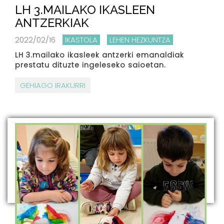
LH 3.MAILAKO IKASLEEN
ANTZERKIAK
2022/02/16
IKASTOLA
LEHEN HEZKUNTZA
LH 3.mailako ikasleek antzerki emanaldiak
prestatu dituzte ingeleseko saioetan.
GEHIAGO IRAKURRI