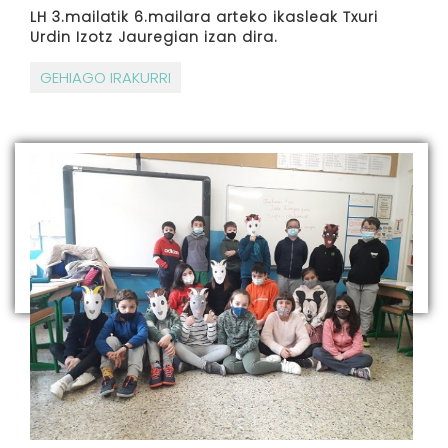
LH 3.mailatik 6.mailara arteko ikasleak Txuri
Urdin Izotz Jauregian izan dira.
GEHIAGO IRAKURRI