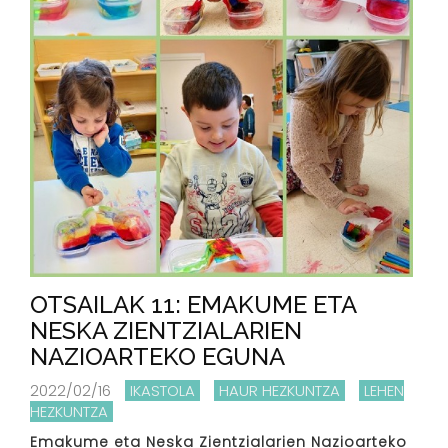
OTSAILAK 11: EMAKUME ETA
NESKA ZIENTZIALARIEN
NAZIOARTEKO EGUNA
2022/02/16
IKASTOLA
HAUR HEZKUNTZA
LEHEN
HEZKUNTZA
Emakume eta Neska Zientzialarien Nazioarteko