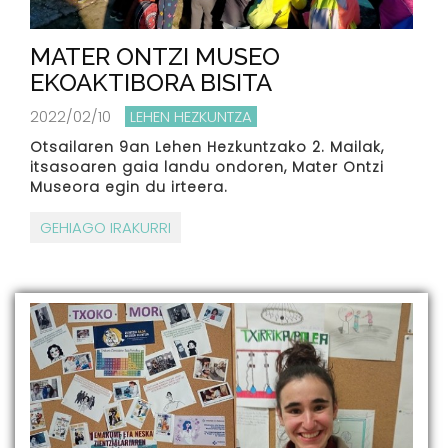
MATER ONTZI MUSEO
EKOAKTIBORA BISITA
2022/02/10
LEHEN HEZKUNTZA
Otsailaren 9an Lehen Hezkuntzako 2. Mailak,
itsasoaren gaia landu ondoren, Mater Ontzi
Museora egin du irteera.
GEHIAGO IRAKURRI