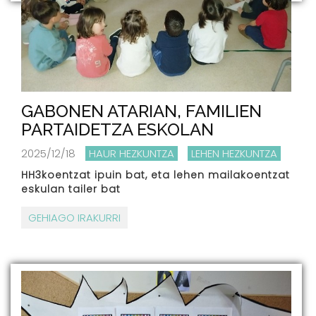
GABONEN ATARIAN, FAMILIEN
PARTAIDETZA ESKOLAN
2025/12/18
HAUR HEZKUNTZA
LEHEN HEZKUNTZA
HH3koentzat ipuin bat, eta lehen mailakoentzat
eskulan tailer bat
GEHIAGO IRAKURRI