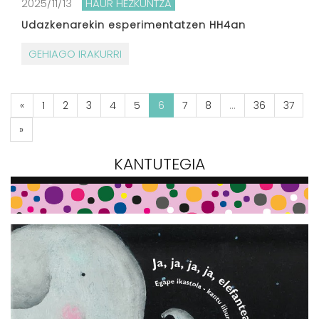
2025/11/13
HAUR HEZKUNTZA
Udazkenarekin esperimentatzen HH4an
GEHIAGO IRAKURRI
«
1
2
3
4
5
6
7
8
...
36
37
»
KANTUTEGIA