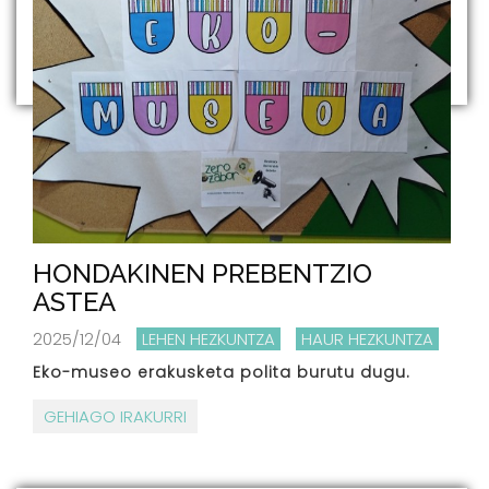
HONDAKINEN PREBENTZIO
ASTEA
2025/12/04
LEHEN HEZKUNTZA
HAUR HEZKUNTZA
Eko-museo erakusketa polita burutu dugu.
GEHIAGO IRAKURRI