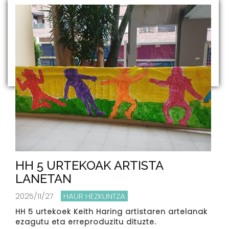
HH 5 URTEKOAK ARTISTA
LANETAN
2025/11/27
HAUR HEZKUNTZA
HH 5 urtekoek Keith Haring artistaren artelanak
ezagutu eta erreproduzitu dituzte.