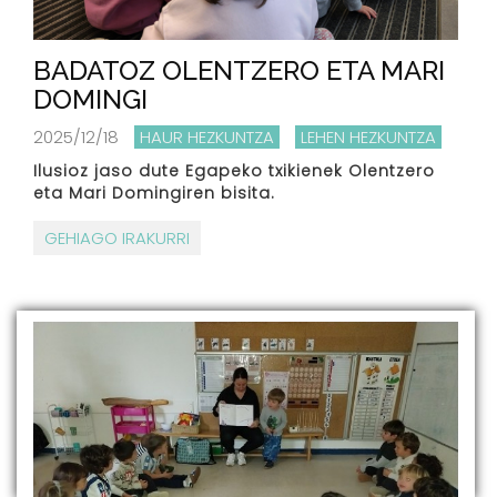
BADATOZ OLENTZERO ETA MARI
DOMINGI
2025/12/18
HAUR HEZKUNTZA
LEHEN HEZKUNTZA
Ilusioz jaso dute Egapeko txikienek Olentzero
eta Mari Domingiren bisita.
GEHIAGO IRAKURRI