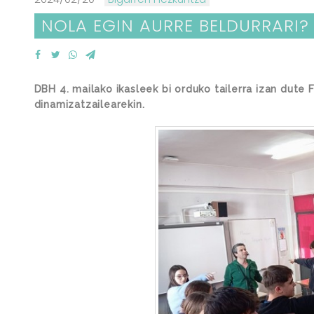
NOLA EGIN AURRE BELDURRARI?
DBH 4. mailako ikasleek bi orduko tailerra izan dute 
dinamizatzailearekin.