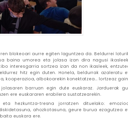
n blokeoari aurre egiten laguntzea da. Beldurrei loturi
gisa baina umorea eta jolasa izan dira nagusi ikasleek
bo interesgarria sortzea izan da non ikasleek, entzute
eldurrez hitz egin duten. Honela, beldurrak azaleratu e
ua, kooperazioa, albokoarekin konektatzea… lortzeaz gain
k jolasaren barruan egin dute euskaraz. Jarduerak gu
uzen ere euskararen erabilera sustatzearekin.
eta hezkuntza-tresna jorratzen dituelako: emozioa
 adiskidetasuna, ahozkotasuna, geure burua ezagutzea e
baita euskara ere.