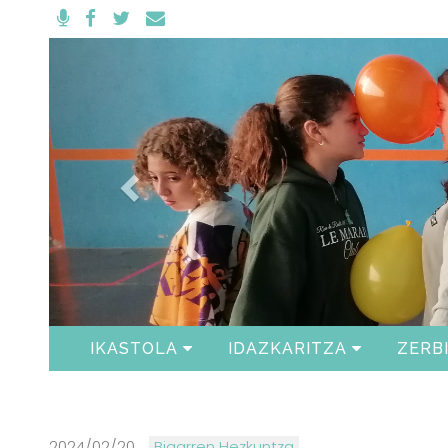
Anterior
IKASTOLA
IDAZKARITZA
ZERB
2024/02/20
Bigarren Hezkuntza