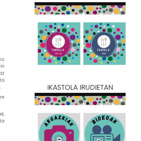
ko
in
az
ta
IKASTOLA IRUDIETAN
.
re
k,
ta