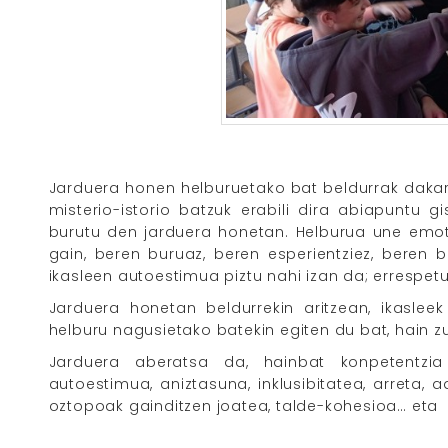
Jarduera honen helburuetako bat beldurrak dakarre
misterio-istorio batzuk erabili dira abiapuntu 
burutu den jarduera honetan. Helburua une emoti
gain, beren buruaz, beren esperientziez, beren b
ikasleen autoestimua piztu nahi izan da; errespet
Jarduera honetan beldurrekin aritzean, ikaslee
helburu nagusietako batekin egiten du bat, hain z
Jarduera aberatsa da, hainbat konpetentzia 
autoestimua, aniztasuna, inklusibitatea, arreta,
oztopoak gainditzen joatea, talde-kohesioa… eta 