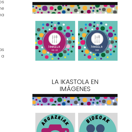
os
me
na
as
 a
LA IKASTOLA EN
IMÁGENES