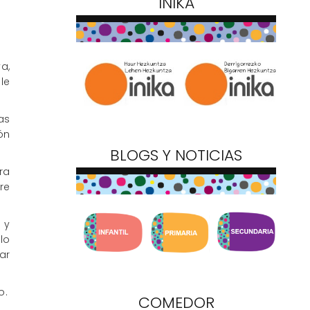
INIKA
a,
le
as
ón
BLOGS Y NOTICIAS
ra
re
 y
lo
ar
o.
COMEDOR