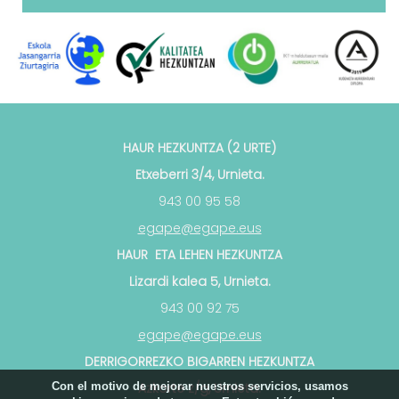
HAUR HEZKUNTZA (2 URTE)
Etxeberri 3/4, Urnieta.
943 00 95 58
egape@egape.eus
HAUR ETA LEHEN HEZKUNTZA
Lizardi kalea 5, Urnieta.
943 00 92 75
egape@egape.eus
DERRIGORREZKO BIGARREN HEZKUNTZA
Con el motivo de mejorar nuestros servicios, usamos
Azkorte z/g, Urnieta.