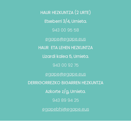
HAUR HEZKUNTZA (2 URTE)
Etxeberri 3/4, Urnieta.
943 00 95 58
egape@egape.eus
HAUR ETA LEHEN HEZKUNTZA
Lizardi kalea 5, Urnieta.
943 00 92 75
egape@egape.eus
DERRIGORREZKO BIGARREN HEZKUNTZA
Azkorte z/g, Urnieta.
943 89 94 25
egapebhi@egape.eus