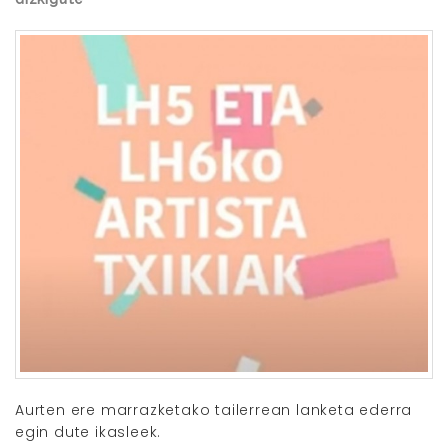
Aurten ere marrazketako tailerrean lanketa ederra
egin dute ikasleek.