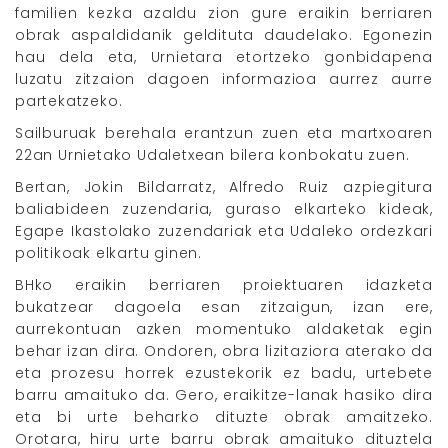
familien kezka azaldu zion gure eraikin berriaren
obrak aspaldidanik geldituta daudelako. Egonezin
hau dela eta, Urnietara etortzeko gonbidapena
luzatu zitzaion dagoen informazioa aurrez aurre
partekatzeko.
Sailburuak berehala erantzun zuen eta martxoaren
22an Urnietako Udaletxean bilera konbokatu zuen.
Bertan, Jokin Bildarratz, Alfredo Ruiz azpiegitura
baliabideen zuzendaria, guraso elkarteko kideak,
Egape Ikastolako zuzendariak eta Udaleko ordezkari
politikoak elkartu ginen.
BHko eraikin berriaren proiektuaren idazketa
bukatzear dagoela esan zitzaigun, izan ere,
aurrekontuan azken momentuko aldaketak egin
behar izan dira. Ondoren, obra lizitaziora aterako da
eta prozesu horrek ezustekorik ez badu, urtebete
barru amaituko da. Gero, eraikitze-lanak hasiko dira
eta bi urte beharko dituzte obrak amaitzeko.
Orotara, hiru urte barru obrak amaituko dituztela