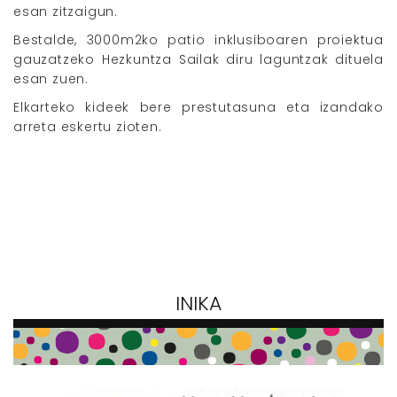
esan zitzaigun.
Bestalde, 3000m2ko patio inklusiboaren proiektua
gauzatzeko Hezkuntza Sailak diru laguntzak dituela
esan zuen.
Elkarteko kideek bere prestutasuna eta izandako
arreta eskertu zioten.
INIKA