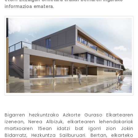
informazioa ematera.
Bigarren hezkuntzako Azkorte Guraso Elkartearen
izenean, Nerea Albizuk, elkartearen lehendakariak
martxoaren 15ean idatzi bat igorri zion Jokin
Bidarratz, Hezkuntza Sailburuari. Bertan, elkarteko