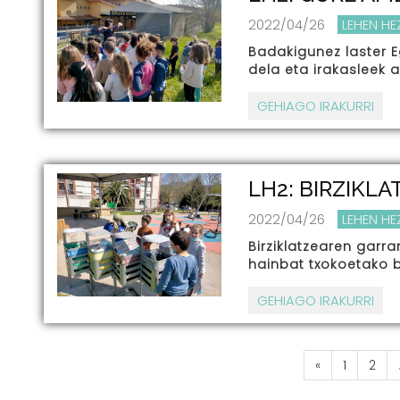
2022/04/26
LEHEN H
Badakigunez laster E
dela eta irakasleek 
GEHIAGO IRAKURRI
LH2: BIRZIKLA
2022/04/26
LEHEN H
Birziklatzearen garra
hainbat txokoetako 
GEHIAGO IRAKURRI
«
1
2