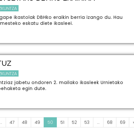
EZKUNTZA
gape ikastolak DBHko eraikin berria izango du. Hau
amesteko eskatu diete ikasleei.
TUZ
EZKUNTZA
ntziaz jabetu ondoren 2. mailako ikasleek Urnietako
behaketa egin dute.
...
47
48
49
50
51
52
53
...
68
69