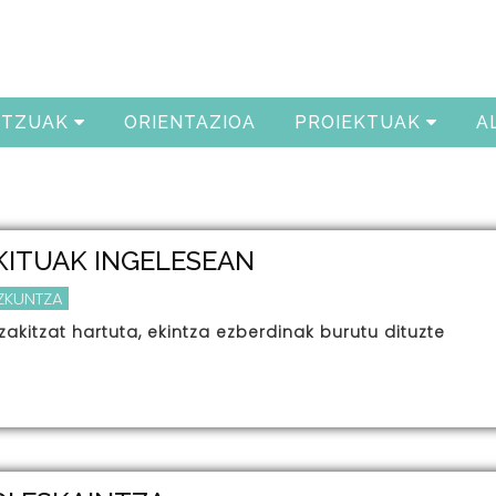
ITZUAK
ORIENTAZIOA
PROIEKTUAK
A
KITUAK INGELESEAN
EZKUNTZA
akitzat hartuta, ekintza ezberdinak burutu dituzte