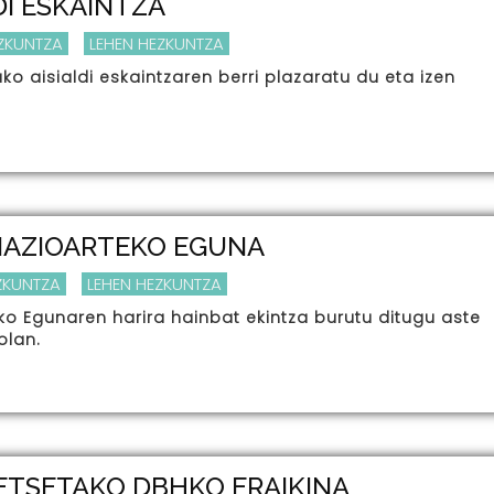
DI ESKAINTZA
ZKUNTZA
LEHEN HEZKUNTZA
ko aisialdi eskaintzaren berri plazaratu du eta izen
NAZIOARTEKO EGUNA
ZKUNTZA
LEHEN HEZKUNTZA
ko Egunaren harira hainbat ekintza burutu ditugu aste
olan.
ETSETAKO DBHKO ERAIKINA