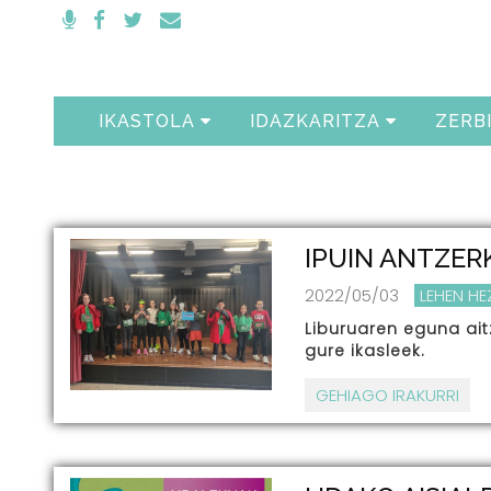
IKASTOLA
IDAZKARITZA
ZERB
IPUIN ANTZER
2022/05/03
LEHEN H
Liburuaren eguna aitz
gure ikasleek.
GEHIAGO IRAKURRI