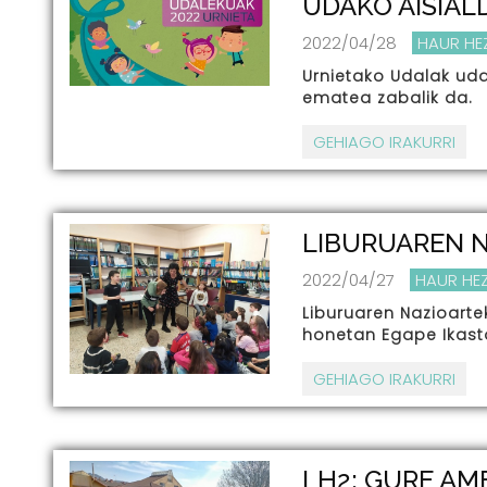
UDAKO AISIAL
2022/04/28
HAUR HE
Urnietako Udalak uda
ematea zabalik da.
GEHIAGO IRAKURRI
LIBURUAREN 
2022/04/27
HAUR HE
Liburuaren Nazioarte
honetan Egape Ikast
GEHIAGO IRAKURRI
LH2: GURE AM