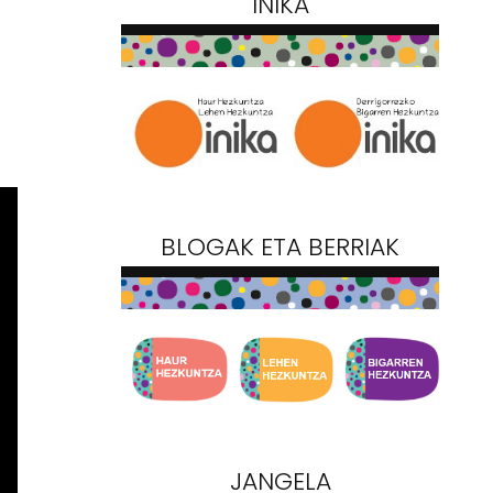
INIKA
BLOGAK ETA BERRIAK
JANGELA