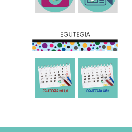
EGUTEGIA