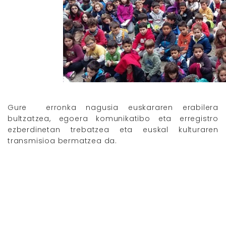
Gure erronka nagusia euskararen erabilera
bultzatzea, egoera komunikatibo eta erregistro
ezberdinetan trebatzea eta euskal kulturaren
transmisioa bermatzea da.