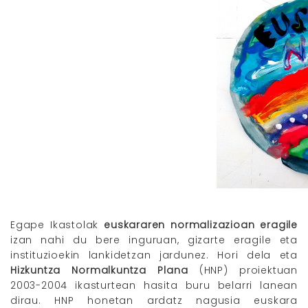
Egape Ikastolak
euskararen normalizazioan eragile
izan nahi du bere inguruan, gizarte eragile eta
instituzioekin lankidetzan jardunez. Hori dela eta
Hizkuntza Normalkuntza Plana
(HNP) proiektuan
2003-2004 ikasturtean hasita buru belarri lanean
dirau. HNP honetan ardatz nagusia euskara