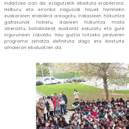
indartzea izan da: ezagutzetik abiatuta erabilerara.
Helburu eta erronka nagusiak hauek familiekin
euskararen erabilera areagotu, irakasleen hizkuntza
gaitasunak hobetu, ikasleen hizkuntza maila
aberastu, baliabideak euskaraz eskuratu eta gure
ingurunean zabaldu. Hau guztia lortzeko jardueren
programa zehatza definituta dago eta ikasturte
amaieran ebaluatzen da.