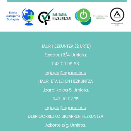
HAUR HEZKUNTZA (2 URTE)
Etxeberri 3/4, Urnieta.
943 00 95 58
egape@egape.eus
HAUR ETA LEHEN HEZKUNTZA
Lizardi kalea 5, Urnieta.
943 00 92 75
egape@egape.eus
DERRIGORREZKO BIGARREN HEZKUNTZA
Azkorte z/g, Urnieta.