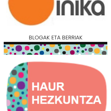
BLOGAK ETA BERRIAK