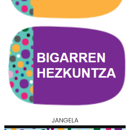
JANGELA