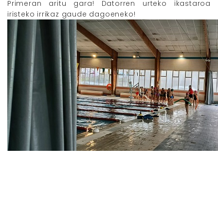
Primeran aritu gara! Datorren urteko ikastaroa
iristeko irrikaz gaude dagoeneko!