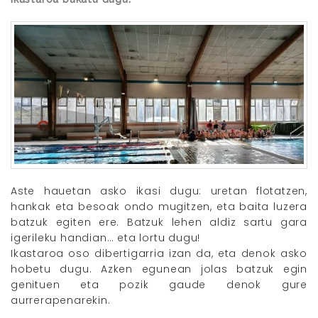
Aste hauetan asko ikasi dugu: uretan flotatzen,
hankak eta besoak ondo mugitzen, eta baita luzera
batzuk egiten ere. Batzuk lehen aldiz sartu gara
igerileku handian… eta lortu dugu!
Ikastaroa oso dibertigarria izan da, eta denok asko
hobetu dugu. Azken egunean jolas batzuk egin
genituen eta pozik gaude denok gure
aurrerapenarekin.