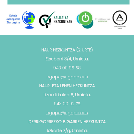
HAUR HEZKUNTZA (2 URTE)
Etxeberri 3/4, Urnieta.
943 00 95 58
egape@egape.eus
HAUR ETA LEHEN HEZKUNTZA
Lizardi kalea 5, Urnieta.
943 00 92 75
egape@egape.eus
DERRIGORREZKO BIGARREN HEZKUNTZA
Azkorte z/g, Urnieta.