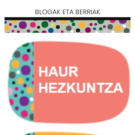
BLOGAK ETA BERRIAK