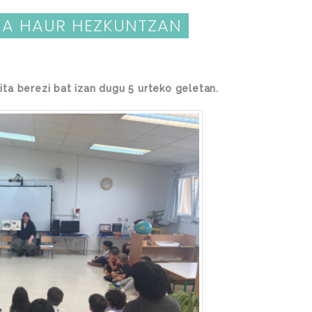
TUA HAUR HEZKUNTZAN
isita berezi bat izan dugu 5 urteko geletan.