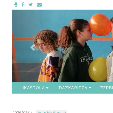
Anterior
IKASTOLA
IDAZKARITZA
ZERB
2026/05/14
Haur Hezkuntza