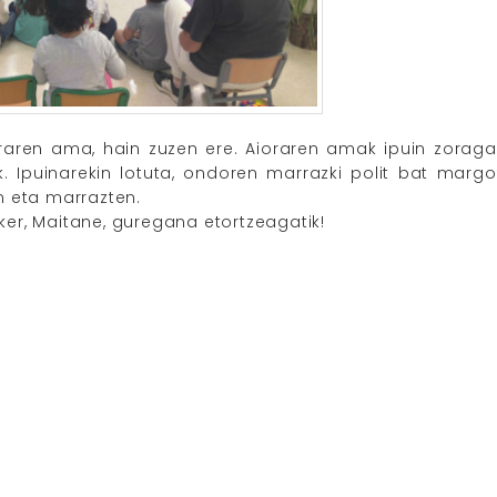
raren ama, hain zuzen ere. Aioraren amak ipuin zoragar
 Ipuinarekin lotuta, ondoren marrazki polit bat margo
n eta marrazten.
sker, Maitane, guregana etortzeagatik!