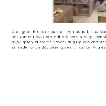
Oraingoan 5 urteko geletan izan dugu bisita, Aio
bat kontatu digu eta adi-adi entzun dugu denok.
dugu gelan. Primeran pasatu dugu ipuina entzute
Zein ederrak gelditu diren gure marrazkiak! Mila e