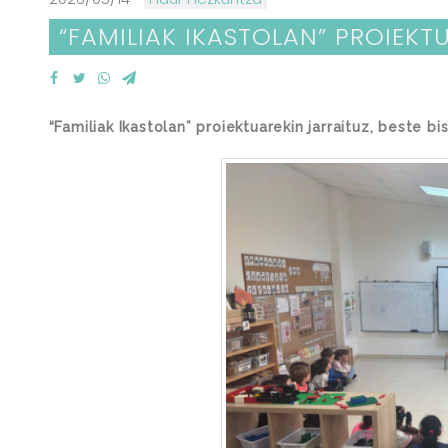
“FAMILIAK IKASTOLAN” PROIEK
“Familiak Ikastolan” proiektuarekin jarraituz, beste b