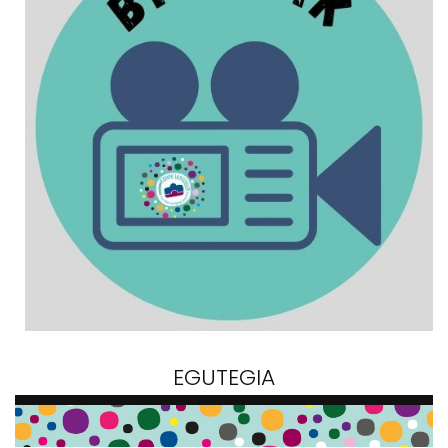
EGUTEGIA