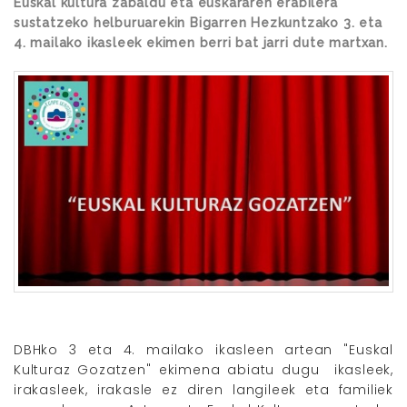
Euskal kultura zabaldu eta euskararen erabilera
sustatzeko helburuarekin Bigarren Hezkuntzako 3. eta
4. mailako ikasleek ekimen berri bat jarri dute martxan.
DBHko 3 eta 4. mailako ikasleen artean "Euskal
Kulturaz Gozatzen" ekimena abiatu dugu ikasleek,
irakasleek, irakasle ez diren langileek eta familiek