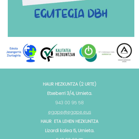
HAUR HEZKUNTZA (2 URTE)
Etxeberri 3/4, Urnieta.
943 00 95 58
egape@egape.eus
HAUR ETA LEHEN HEZKUNTZA
Lizardi kalea 5, Urnieta.