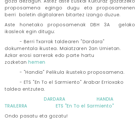
goza dezagun. Astez aste Euskal Kulturaz gozatzeko
proposamena egingo dugu eta proposamenen
berri boletin digitalaren bitartez izango duzue.
Aste honetako proposamenak DBH 3A gelako
ikasleok egin ditugu:
- Berri Txarrak taldearen "Dardara"
dokumentala ikustea. Maiatzaren 2an Urnietan.
Azkar erosi sarrerak edo parte hartu
zozketan
hemen
- "Handia" Pelikula ikusteko proposamena.
- ETS "En To el Sarmiento" Arabar Errioxako
taldea entzutea.
DARDARA
HANDIA
TRAILERRA
ETS "En To el Sarmiento"
Ondo pasatu eta gozatu!