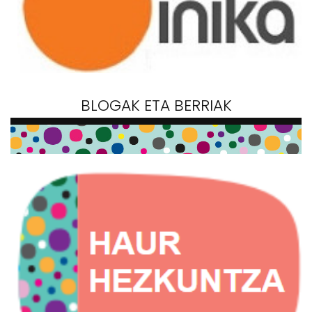
BLOGAK ETA BERRIAK