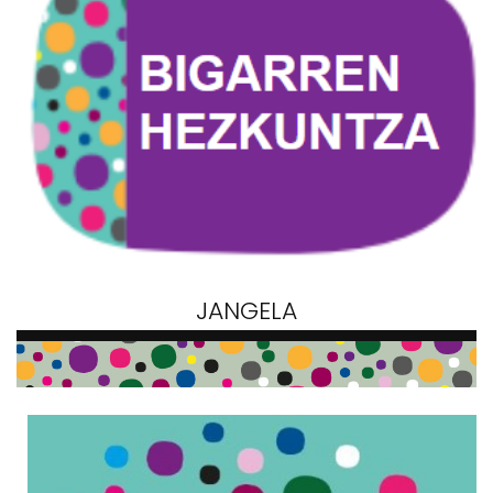
JANGELA