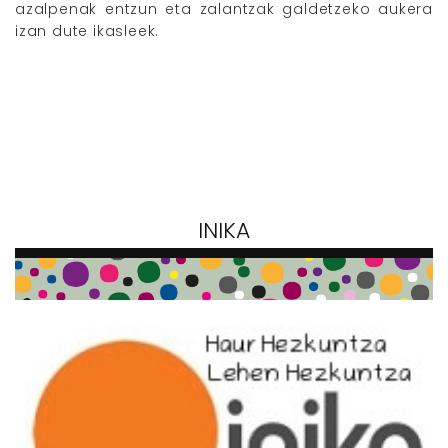
azalpenak entzun eta zalantzak galdetzeko aukera
izan dute ikasleek.
INIKA