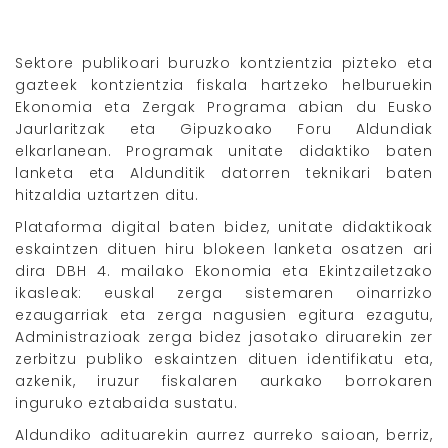
Sektore publikoari buruzko kontzientzia pizteko eta
gazteek kontzientzia fiskala hartzeko helburuekin
Ekonomia eta Zergak Programa abian du Eusko
Jaurlaritzak eta Gipuzkoako Foru Aldundiak
elkarlanean. Programak unitate didaktiko baten
lanketa eta Aldunditik datorren teknikari baten
hitzaldia uztartzen ditu.
Plataforma digital baten bidez, unitate didaktikoak
eskaintzen dituen hiru blokeen lanketa osatzen ari
dira DBH 4. mailako Ekonomia eta Ekintzailetzako
ikasleak: euskal zerga sistemaren oinarrizko
ezaugarriak eta zerga nagusien egitura ezagutu,
Administrazioak zerga bidez jasotako diruarekin zer
zerbitzu publiko eskaintzen dituen identifikatu eta,
azkenik, iruzur fiskalaren aurkako borrokaren
inguruko eztabaida sustatu.
Aldundiko adituarekin aurrez aurreko saioan, berriz,