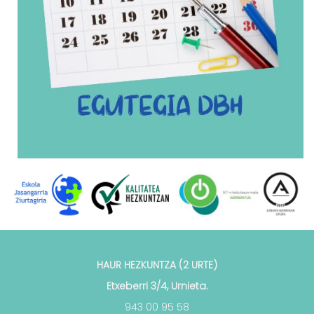
HAUR HEZKUNTZA (2 URTE)
Etxeberri 3/4, Urnieta.
943 00 95 58