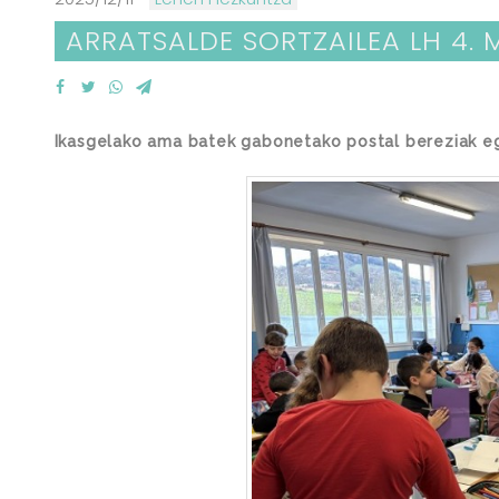
ARRATSALDE SORTZAILEA LH 4. 
Ikasgelako ama batek gabonetako postal bereziak egi