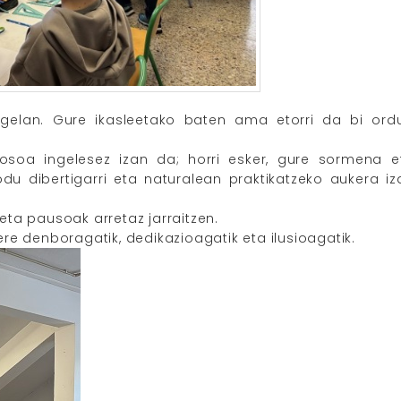
 gelan. Gure ikasleetako baten ama etorri da bi ordu
osoa ingelesez izan da; horri esker, gure sormena e
odu dibertigarri eta naturalean praktikatzeko aukera iz
ta pausoak arretaz jarraitzen.
e denboragatik, dedikazioagatik eta ilusioagatik.