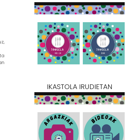
z,
ta
an
IKASTOLA IRUDIETAN