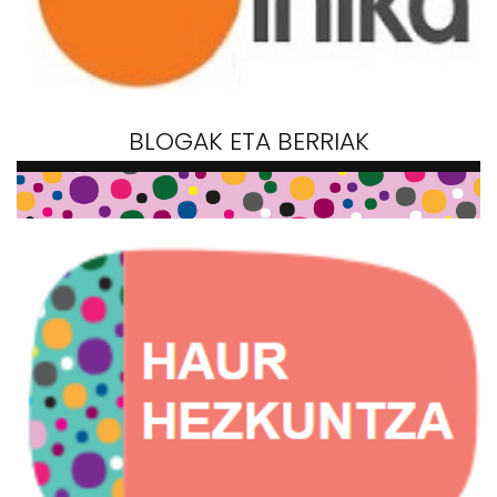
BLOGAK ETA BERRIAK