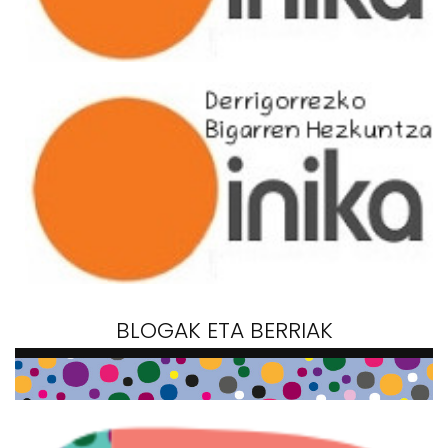
BLOGAK ETA BERRIAK