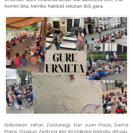
horren bila, herriko hainbat lekutan ibili gara.
Ibilbidean zehar, Zaldunegi, San Juan Plaza, Dema
Plaza, Osasun Zentroa eta Kiroldegia bisitatu ditugu.