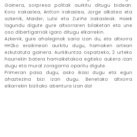
Gainera, sorpresa politak aurkitu ditugu bidean:
Koro irakaslea, Antton irakaslea, Jorge alkatea eta
azkenik, Maider, Lutxi eta Zuriñe irakasleak. Haiek
lagundu digute gure altxorraren bilaketan eta une
oso dibertigarriak igaro ditugu elkarrekin.
Azkenik, gure ahaleginak saria izan du, eta altxorra
HH2ko eraikinean aurkitu dugu, hamaken artean
ezkutatuta gainera. Aurkikuntza ospatzeko, 2 urteko
haurrekin batera hamaiketakoa egiteko aukera izan
dugu eta mural zoragarria oparitu digute.
Primeran pasa dugu, asko ikasi dugu eta egun
ahaztezina bizi izan dugu. Benetako altxorra
elkarrekin bizitako abentura izan da!