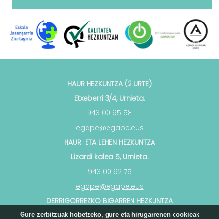
HAUR HEZKUNTZA (2 URTE)
Etxeberri 3/4, Urnieta.
943 00 95 58
egape@egape.eus
HAUR ETA LEHEN HEZKUNTZA
Lizardi kalea 5, Urnieta.
943 00 92 75
egape@egape.eus
DERRIGORREZKO BIGARREN HEZKUNTZA
Azkorte z/g, Urnieta.
Gure zerbitzuak hobetzeko, gure eta hirugarrenen cookieak