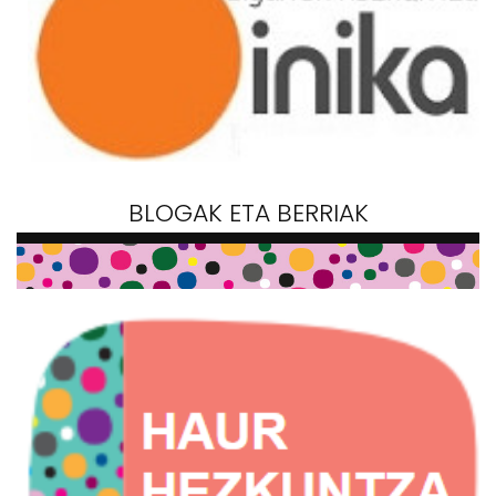
BLOGAK ETA BERRIAK