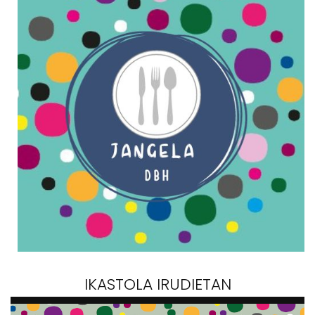
IKASTOLA IRUDIETAN