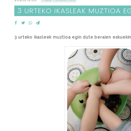
3 URTEKO IKASLEAK MUZTIOA E
3 urteko ikasleek muztioa egin dute beraien eskuekin