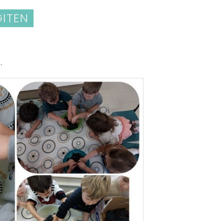
GITEN
.