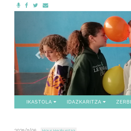
Anterior
IKASTOLA
IDAZKARITZA
ZERB
2025/11/06
Haur Hezkuntza