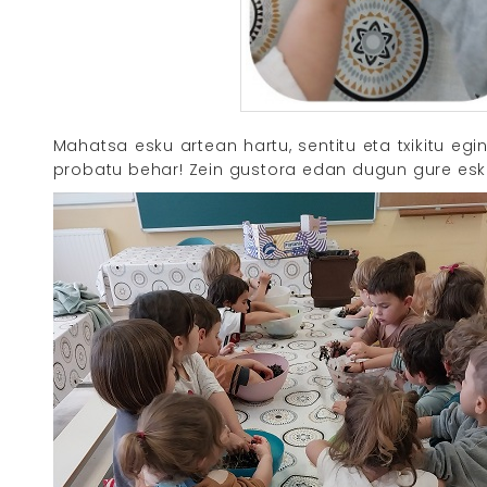
Mahatsa esku artean hartu, sentitu eta txikitu egi
probatu behar! Zein gustora edan dugun gure esk