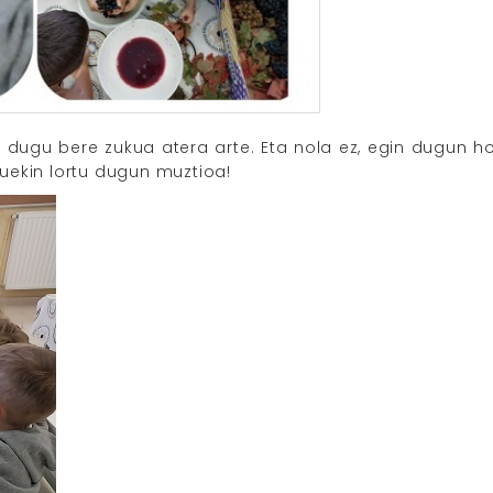
n dugu bere zukua atera arte. Eta nola ez, egin dugun hor
uekin lortu dugun muztioa!