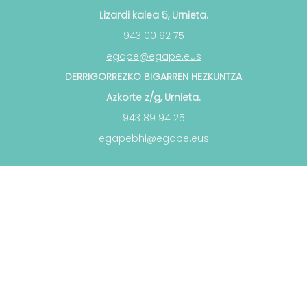
Lizardi kalea 5, Urnieta.
943 00 92 75
egape@egape.eus
DERRIGORREZKO BIGARREN HEZKUNTZA
Azkorte z/g, Urnieta.
943 89 94 25
egapebhi@egape.eus