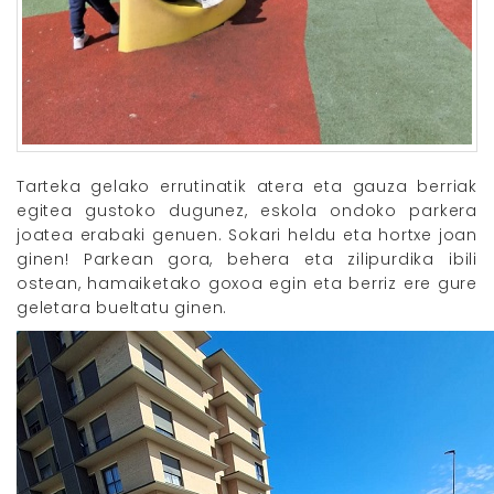
Tarteka gelako errutinatik atera eta gauza berriak
egitea gustoko dugunez, eskola ondoko parkera
joatea erabaki genuen. Sokari heldu eta hortxe joan
ginen! Parkean gora, behera eta zilipurdika ibili
ostean, hamaiketako goxoa egin eta berriz ere gure
geletara bueltatu ginen.