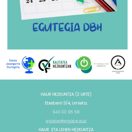
HAUR HEZKUNTZA (2 URTE)
Etxeberri 3/4, Urnieta.
943 00 95 58
egape@egape.eus
HAUR ETA LEHEN HEZKUNTZA