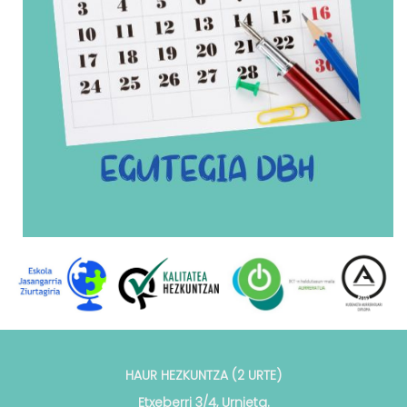
HAUR HEZKUNTZA (2 URTE)
Etxeberri 3/4, Urnieta.