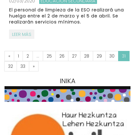
02/03/2020
EDUCACIÓN SECUNDARIA
El personal de limpieza de la ESO realizará una
huelga entre el 2 de marzo y el 5 de abril. Se
realizarán servicios mínimos.
LEER MÁS
«
1
2
...
25
26
27
28
29
30
31
32
33
»
INIKA