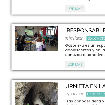
LEER MÁS
¡RESPONSABLE
18/03/2021
EDUCACIÓ
Gazteleku es un esp
adolescentes y en l
conozca alternativas
LEER MÁS
URNIETA EN L
17/03/2021
EDUCACIÓ
Tras conocer dentro 