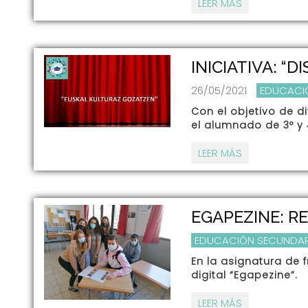
LEER MÁS
INICIATIVA: “
26/05/2021
EDUCACI
Con el objetivo de di
el alumnado de 3º y 
LEER MÁS
EGAPEZINE: R
EDUCACIÓN SECUNDAR
En la asignatura de 
digital “Egapezine”.
LEER MÁS