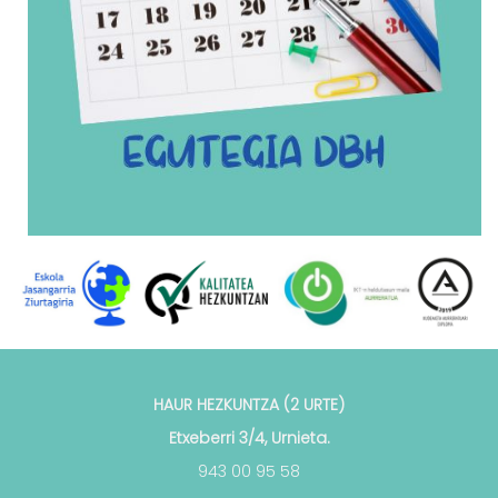
HAUR HEZKUNTZA (2 URTE)
Etxeberri 3/4, Urnieta.
943 00 95 58